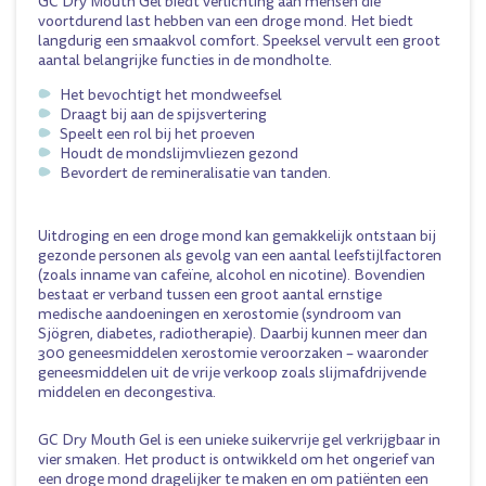
GC Dry Mouth Gel biedt verlichting aan mensen die
voortdurend last hebben van een droge mond. Het biedt
langdurig een smaakvol comfort. Speeksel vervult een groot
aantal belangrijke functies in de mondholte.
Het bevochtigt het mondweefsel
Draagt bij aan de spijsvertering
Speelt een rol bij het proeven
Houdt de mondslijmvliezen gezond
Bevordert de remineralisatie van tanden.
Uitdroging en een droge mond kan gemakkelijk ontstaan bij
gezonde personen als gevolg van een aantal leefstijlfactoren
(zoals inname van cafeïne, alcohol en nicotine). Bovendien
bestaat er verband tussen een groot aantal ernstige
medische aandoeningen en xerostomie (syndroom van
Sjögren, diabetes, radiotherapie). Daarbij kunnen meer dan
300 geneesmiddelen xerostomie veroorzaken – waaronder
geneesmiddelen uit de vrije verkoop zoals slijmafdrijvende
middelen en decongestiva.
GC Dry Mouth Gel is een unieke suikervrije gel verkrijgbaar in
vier smaken. Het product is ontwikkeld om het ongerief van
een droge mond dragelijker te maken en om patiënten een