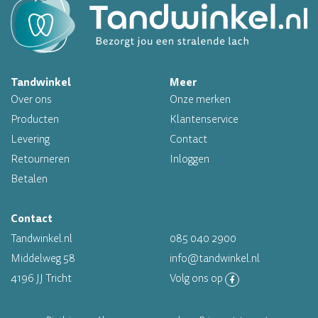
Op werkdagen voor 16.00 uur besteld, morgen in huis
Tandwinkel
Meer
Professioneel assortiment
Over ons
Onze merken
Altijd op voorraad
Producten
Klantenservice
Levering
Contact
Op werkdagen voor 16.00 uur besteld, morgen in huis
Retourneren
Inloggen
Betalen
Contact
Tandwinkel.nl
085 040 2900
Middelweg 58
info@tandwinkel.nl
4196 JJ Tricht
Volg ons op