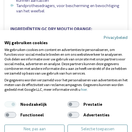
kunnen aantasten
Tandprothesedragers, voor bescherming en bevochtiging
van het weefsel
INGREDIËNTEN GC DRY MOUTH ORANGE:
Diglycerin, aqua, cellulose gum, carrageenan, sodium citrate,
Privacybeleid
aroma, ethylparaben, limonene, citral, linalool
Wij gebruiken cookies
We gebruiken cookies om content en advertenties te personaliseren, om
Dit suikervrije product is verkrijgbaar in 4 heerlijke smaken
functies voor social media te bieden en om ons websiteverkeer te analyseren.
(
Mint
,
Lemon
,
Raspberry
en
Orange
) en zit in een compacte
Ook delen we informatie over uw gebruik van onze site met onze partners voor
tube die de patiënt altijd en overal bij zich kan hebben.
social media, adverteren en analyse. Deze partners kunnen deze gegevens
combineren met andere informatie die u aan ze heeft verstrekt of die ze hebben
verzameld op basis van uw gebruik van hun services.
Dit product kunt u vinden in de volgende categorie:
tandgel
.
De gegevens worden verzameld voor het personaliseren van advertenties en het
meten van de effectiviteit van reclamecampagnes. Gegevens kunnen worden
gedeeld met Google LLC, meer informatie vindt u
hier
.
Vragen over dit product? Wij helpen je
graag!
Noodzakelijk
Prestatie
Functioneel
Advertenties
Gerelateerde producten
Nee, pas aan
Selectie toepassen