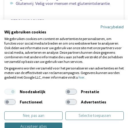
Glutenvrij: Veilig voor mensen met glutenintolerantie.
GEBRUIKSADVIES
Privacybeleid
Gebruik GUM BIO Mondspoelmiddel als aanvulling op uw
Wij gebruiken cookies
dagelijkse poetsroutine.
We gebruiken cookies om content en advertenties te personaliseren, om
Giet 10 tot 15 ml in de dop (gebruik de maatverdeling).
functies voor social media te bieden en om ons websiteverkeer te analyseren.
Spoel gedurende 30 seconden krachtig door de mond.
Ook delen we informatie over uw gebruik van onze site met onze partners voor
Spuug uit. Niet doorslikken en niet naspoelen met water.
social media, adverteren en analyse. Deze partners kunnen deze gegevens
Gebruik tweemaal daags, na het tandenpoetsen
combineren met andere informatie die u aan ze heeft verstrekt of die ze hebben
(bijvoorbeeld met GUM BIO Tandpasta).
verzameld op basis van uw gebruik van hun services.
De gegevens worden verzameld voor het personaliseren van advertenties en het
meten van de effectiviteit van reclamecampagnes. Gegevens kunnen worden
gedeeld met Google LLC, meer informatie vindt u
hier
.
INGREDIËNTEN
Water, sorbitol, water gewonnen uit pepermuntbladeren*,
xylitol, aloë bladsap*, aroma, natriumcitraat,
Noodzakelijk
Prestatie
natriumbenzoaat, water gewonnen uit kamillebloem/ blad/
stam*, kaliumsorbaat, citroenzuur, natriumfluoride,
Functioneel
Advertenties
cocamidopropyl betaïne, Stevia rebaudiana extract,
natriumchloride, melkzuur
Nee, pas aan
Selectie toepassen
Geschikt voor volwassenen en kinderen vanaf 7 jaar.
Accepteer alles