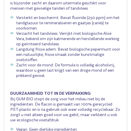
is bijzonder zacht en daarom uitermate geschikt voor
mensen met gevoelige tanden of tandvlees.
Versterkt en beschermt: Bevat fluoride (250 ppm) om het
tandglazuur te remineraliseren en gaatjes (cariës) te
voorkomen.
Verzacht het tandvlees: Verrijkt met biologische Aloë
Vera, bekend om zijn kalmerende en herstellende werking
op geïrriteerd tandvlees.
Langdurig frisse adem: Bevat biologische pepermunt voor
een natuurlijke, frisse smaak zonder kunstmatige
zoetstoffen.
Zacht voor de mond: De formule is volledig alcoholvrij,
waardoor u geen last krijgt van een droge mond of een
prikkend gevoel.
DUURZAAMHEID TOT IN DE VERPAKKING
Bij GUM BIO stopt de zorg voor het milieu niet bij de
ingrediënten. De flacon is gemaakt van 100% gerecycled
PET-plastic en is na gebruik ook weer volledig recyclebaar. Zo
zorgt u niet alleen goed voor uw gebit, maar verkleint u ook
uw ecologische voetafdruk.
Vegan: Geen dierlijke ingrediënten.