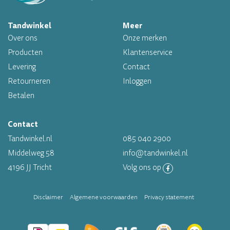
Tandwinkel
Meer
Professioneel assortiment
Over ons
Onze merken
Altijd op voorraad
Producten
Klantenservice
Levering
Contact
Op werkdagen voor 16.00 uur besteld, morgen in huis
Retourneren
Inloggen
Betalen
Contact
Tandwinkel.nl
085 040 2900
Middelweg 58
info@tandwinkel.nl
4196 JJ Tricht
Volg ons op
Disclaimer
Algemene voorwaarden
Privacy statement