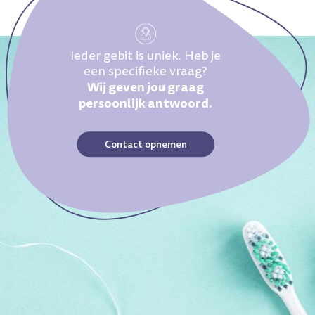
Ieder gebit is uniek. Heb je
een specifieke vraag?
Wij geven jou graag
persoonlijk antwoord.
Contact opnemen