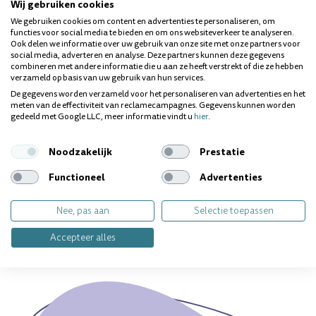
Kinderen van 6 tot 12 jaar
Wij gebruiken cookies
Bij doorkomende blijvende tanden en kiezen
We gebruiken cookies om content en advertenties te personaliseren, om
Kinderen met gevoelige of beginnende glazuurslijtage
functies voor social media te bieden en om ons websiteverkeer te analyseren.
Ouders die kiezen voor een fluoridevrije, veilige tandpasta
Ook delen we informatie over uw gebruik van onze site met onze partners voor
social media, adverteren en analyse. Deze partners kunnen deze gegevens
combineren met andere informatie die u aan ze heeft verstrekt of die ze hebben
WAAROM KIEZEN VOOR CURASEPT BIOSMALTO
verzameld op basis van uw gebruik van hun services.
JUNIOR?
De gegevens worden verzameld voor het personaliseren van advertenties en het
meten van de effectiviteit van reclamecampagnes. Gegevens kunnen worden
De Biosmalto-technologie gebruikt bioactieve
gedeeld met Google LLC, meer informatie vindt u
hier
.
microkristallen die zich hechten aan het glazuur en de
natuurlijke glazuurstructuur versterken. Hierdoor biedt de
tandpasta een intensieve bescherming tegen zuuraanvallen
Noodzakelijk
Prestatie
en beginnende cariës, terwijl het glazuur glad en sterk blijft.
Functioneel
Advertenties
Vragen over dit product? Wij helpen je
Nee, pas aan
Selectie toepassen
graag!
Accepteer alles