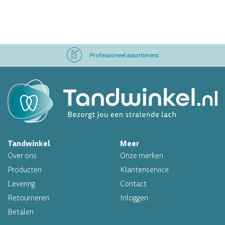
Professioneel assortiment
Altijd op voorraad
Op werkdagen voor 16.00 uur besteld, morgen in huis
Tandwinkel
Meer
Professioneel assortiment
Over ons
Onze merken
Altijd op voorraad
Producten
Klantenservice
Levering
Contact
Op werkdagen voor 16.00 uur besteld, morgen in huis
Retourneren
Inloggen
Betalen