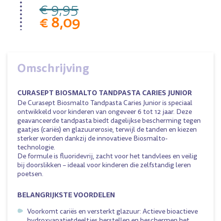
€ 9,95
€ 8,09
Omschrijving
CURASEPT BIOSMALTO TANDPASTA CARIES JUNIOR
De Curasept Biosmalto Tandpasta Caries Junior is speciaal
ontwikkeld voor kinderen van ongeveer 6 tot 12 jaar. Deze
geavanceerde tandpasta biedt dagelijkse bescherming tegen
gaatjes (cariës) en glazuurerosie, terwijl de tanden en kiezen
sterker worden dankzij de innovatieve Biosmalto-
technologie.
De formule is fluoridevrij, zacht voor het tandvlees en veilig
bij doorslikken – ideaal voor kinderen die zelfstandig leren
poetsen.
BELANGRIJKSTE VOORDELEN
Voorkomt cariës en versterkt glazuur: Actieve bioactieve
hydroxyapatietdeeltjes herstellen en beschermen het