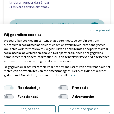
kinderen jonger dan 6 jaar
- Lekkere aardbeiensmaak
Vragen over dit product? Wij helpen je
graag!
Privacybeleid
Wij gebruiken cookies
We gebruiken cookies om content en advertenties te personaliseren, om
functies voor social media te bieden en om ons websiteverkeer te analyseren.
Ook delen we informatie over uw gebruik van onze site met onze partners voor
social media, adverteren en analyse. Deze partners kunnen deze gegevens
combineren met andere informatie die u aan ze heeft verstrekt of die ze hebben
verzameld op basis van uw gebruik van hun services.
De gegevens worden verzameld voor het personaliseren van advertenties en het
meten van de effectiviteit van reclamecampagnes. Gegevens kunnen worden
gedeeld met Google LLC, meer informatie vindt u
hier
.
Ieder gebit is uniek. Heb je
Noodzakelijk
Prestatie
een specifieke vraag?
Wij geven jou graag
Functioneel
Advertenties
persoonlijk antwoord.
Nee, pas aan
Selectie toepassen