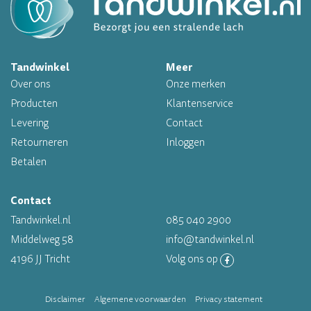
Op werkdagen voor 16.00 uur besteld, morgen in huis
Tandwinkel
Meer
Professioneel assortiment
Over ons
Onze merken
Altijd op voorraad
Producten
Klantenservice
Levering
Contact
Op werkdagen voor 16.00 uur besteld, morgen in huis
Retourneren
Inloggen
Betalen
Contact
Tandwinkel.nl
085 040 2900
Middelweg 58
info@tandwinkel.nl
4196 JJ Tricht
Volg ons op
Disclaimer
Algemene voorwaarden
Privacy statement