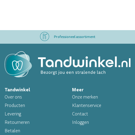
Professioneel assortiment
Altijd op voorraad
Op werkdagen voor 16.00 uur besteld, morgen in huis
Tandwinkel
Meer
Professioneel assortiment
Over ons
Onze merken
Altijd op voorraad
Producten
Klantenservice
Levering
Contact
Op werkdagen voor 16.00 uur besteld, morgen in huis
Retourneren
Inloggen
Betalen