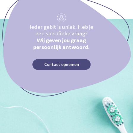
Ieder gebit is uniek. Heb je
een specifieke vraag?
Wij geven jou graag
persoonlijk antwoord.
Contact opnemen