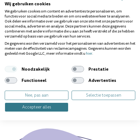
Wij gebruiken cookies
We gebruiken cookies om content en advertenties te personaliseren, om
Poets tweemaal daags met een hoeveelheid tandpasta
functies voor social media te bieden en om ons websiteverkeer te analyseren.
Ook delen we informatie over uw gebruik van onze site met onze partners voor
ter grootte van een erwt.
social media, adverteren en analyse. Deze partners kunnen deze gegevens
combineren met andere informatie die u aan ze heeft verstrekt of die ze hebben
verzameld op basis van uw gebruik van hun services.
De gegevens worden verzameld voor het personaliseren van advertenties en het
Geschikt voor kinderen vanaf 7 jaar.
meten van de effectiviteit van reclamecampagnes. Gegevens kunnen worden
gedeeld met Google LLC, meer informatie vindt u
hier
.
Laat kinderen na het poetsen de tandpasta uitspugen en
Noodzakelijk
Prestatie
niet doorslikken.
Functioneel
Advertenties
Vragen over dit product? Wij helpen je
Nee, pas aan
Selectie toepassen
graag!
Accepteer alles