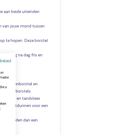
e aan beide uiteinden
len van jouw mond tussen
 op te hopen. Deze borstel
je je dag na dag fris en
beleid
oor
rmatie
ij tandenborstel en
die u
j tandenborstels
ge tanden en tandvlees
eten
iteinden uitdunnen voor een
t
bare gebieden dan een
inderen