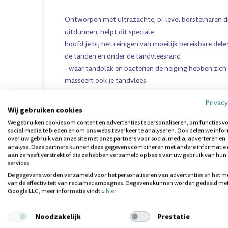
Ontworpen met ultrazachte, bi-level borstelharen di
uitdunnen, helpt dit speciale
hoofd je bij het reinigen van moeilijk bereikbare de
de tanden en onder de tandvleesrand
- waar tandplak en bacteriën de neiging hebben zich
masseert ook je tandvlees.
Voor een ultra zachte, extra diepe reiniging waardoor 
Privacy
schoon voelt.
Wij gebruiken cookies
We gebruiken cookies om content en advertenties te personaliseren, om functies v
Hoogtepunten van het product
social media te bieden en om ons websiteverkeer te analyseren. Ook delen we info
over uw gebruik van onze site met onze partners voor social media, adverteren en
- Compatibel met de GUM® SONIC SENSITIVE batter
analyse. Deze partners kunnen deze gegevens combineren met andere informatie 
GUM® ActiVital® Sonic /GUM® SONIC DAILY batteri
aan ze heeft verstrekt of die ze hebben verzameld op basis van uw gebruik van hun
services.
- Biedt een ultra zachte poetservaring voor gevoeli
De gegevens worden verzameld voor het personaliseren van advertenties en het m
- Ultrazachte, bi-level borstelharen die aan beide u
van de effectiviteit van reclamecampagnes. Gegevens kunnen worden gedeeld me
ultrazachte, extra diepe reiniging
Google LLC, meer informatie vindt u
hier
.
- Verwijdert tandplak 88% dieper in moeilijk bereik
gevoelige handmatige platte trimtandenborstel
Noodzakelijk
Prestatie
- Gemakkelijk vervangbaar om plastic afval te verm