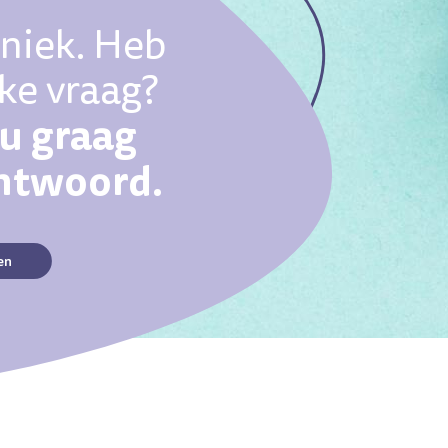
uniek. Heb
eke vraag?
ou graag
antwoord.
en