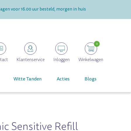
gen voor 16.00 uur besteld, morgen in huis
0
tact
Klantenservice
Inloggen
Winkelwagen
Witte Tanden
Acties
Blogs
c Sensitive Refill