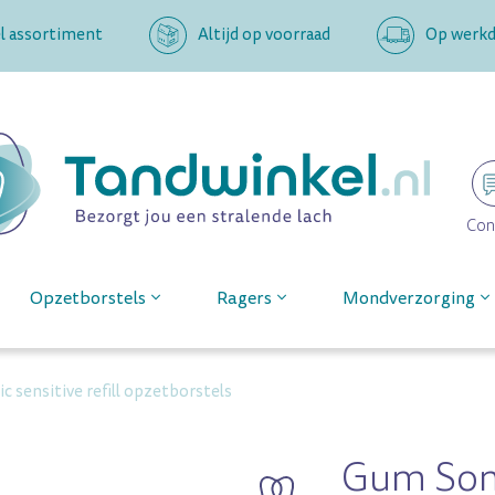
l assortiment
Altijd op voorraad
Op werkda
Con
Opzetborstels
Ragers
Mondverzorging
c sensitive refill opzetborstels
Gum Soni