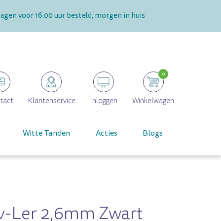
gen voor 16.00 uur besteld, morgen in huis
0
tact
Klantenservice
Inloggen
Winkelwagen
Witte Tanden
Acties
Blogs
v-Ler 2,6mm Zwart