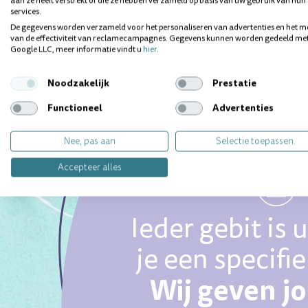
aan ze heeft verstrekt of die ze hebben verzameld op basis van uw gebruik van hun
services.
De gegevens worden verzameld voor het personaliseren van advertenties en het m
van de effectiviteit van reclamecampagnes. Gegevens kunnen worden gedeeld me
Google LLC, meer informatie vindt u
hier
.
Noodzakelijk
Prestatie
Functioneel
Advertenties
Nee, pas aan
Selectie toepassen
Accepteer alles
Ieder gebit is 
je een specifi
Wij geven j