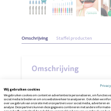
m Groen
2,0mm Grijs
1,4mm Bordeaux
Omschrijving
Staffel producten
Omschrijving
Privacy
Vragen over dit product? Wij helpen 
Wij gebruiken cookies
We gebruiken cookies om content en advertenties te personaliseren, om functies v
social media te bieden en om ons websiteverkeer te analyseren. Ook delen we info
over uw gebruik van onze site met onze partners voor social media, adverteren en
analyse. Deze partners kunnen deze gegevens combineren met andere informatie 