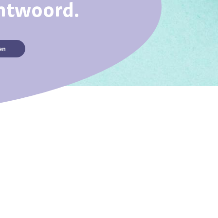
antwoord.
en