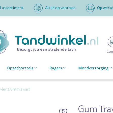
l assortiment
Altijd op voorraad
Op werkda
Con
Opzetborstels
Ragers
Mondverzorging
v-ler 2,6mm zwart
Gum Tra