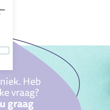
eten
t
uniek. Heb
eke vraag?
ou graag