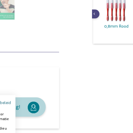
1,3mm Geel
1,2mm Paars
0,8mm Rood
beleid
je graag!
oor
rmatie
die u