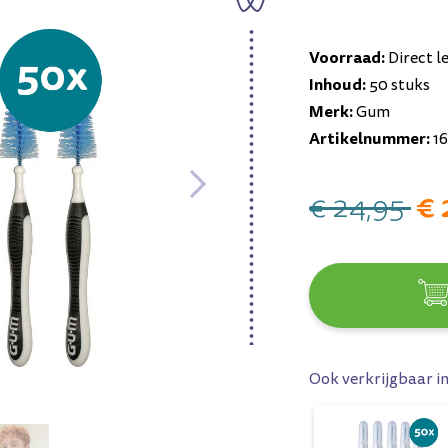
Voorraad:
Direct l
Inhoud:
50 stuks
Merk:
Gum
Artikelnummer:
16
€ 
€ 24,95
Ook verkrijgbaar i