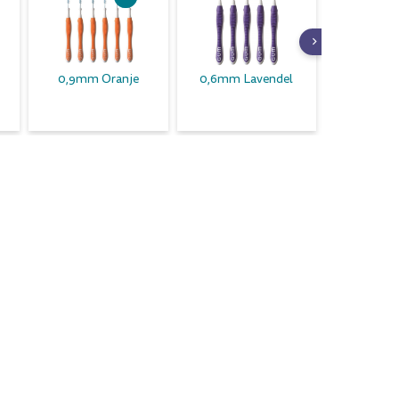
0,9mm Oranje
0,6mm Lavendel
1,6mm 