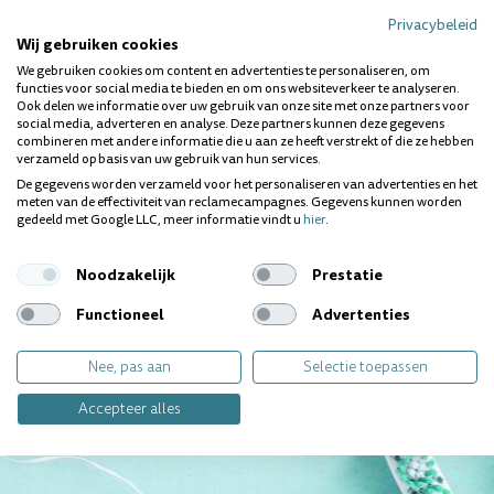
Privacybeleid
Wij gebruiken cookies
We gebruiken cookies om content en advertenties te personaliseren, om
functies voor social media te bieden en om ons websiteverkeer te analyseren.
Ook delen we informatie over uw gebruik van onze site met onze partners voor
social media, adverteren en analyse. Deze partners kunnen deze gegevens
combineren met andere informatie die u aan ze heeft verstrekt of die ze hebben
Ieder gebit is uniek. Heb je
verzameld op basis van uw gebruik van hun services.
een specifieke vraag?
De gegevens worden verzameld voor het personaliseren van advertenties en het
meten van de effectiviteit van reclamecampagnes. Gegevens kunnen worden
Wij geven jou graag
gedeeld met Google LLC, meer informatie vindt u
hier
.
persoonlijk antwoord.
Noodzakelijk
Prestatie
Contact opnemen
Functioneel
Advertenties
Nee, pas aan
Selectie toepassen
Accepteer alles