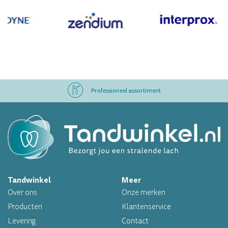
Professioneel assortiment
Altijd op voorraad
Op werkdagen voor 16.00 uur besteld, morgen in huis
Tandwinkel
Meer
Professioneel assortiment
Over ons
Onze merken
Altijd op voorraad
Producten
Klantenservice
Levering
Contact