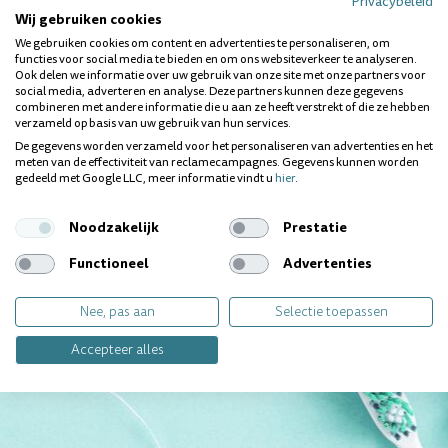
Privacybeleid
Wij gebruiken cookies
We gebruiken cookies om content en advertenties te personaliseren, om
functies voor social media te bieden en om ons websiteverkeer te analyseren.
Ook delen we informatie over uw gebruik van onze site met onze partners voor
social media, adverteren en analyse. Deze partners kunnen deze gegevens
Ieder gebit is uniek. Heb je
combineren met andere informatie die u aan ze heeft verstrekt of die ze hebben
verzameld op basis van uw gebruik van hun services.
een specifieke vraag?
Wij geven jou graag
De gegevens worden verzameld voor het personaliseren van advertenties en het
meten van de effectiviteit van reclamecampagnes. Gegevens kunnen worden
persoonlijk antwoord.
gedeeld met Google LLC, meer informatie vindt u
hier
.
Noodzakelijk
Prestatie
Contact opnemen
Functioneel
Advertenties
Nee, pas aan
Selectie toepassen
Accepteer alles