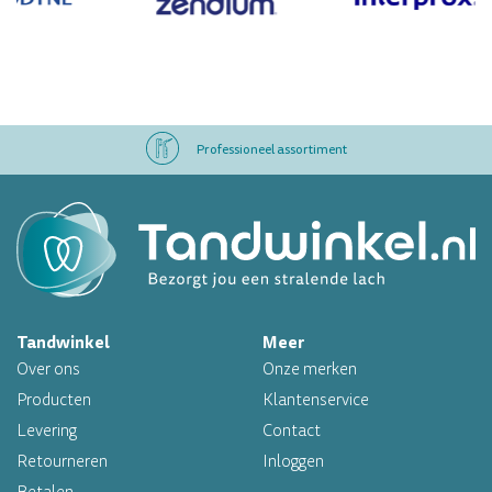
Professioneel assortiment
Altijd op voorraad
Op werkdagen voor 16.00 uur besteld, morgen in huis
Tandwinkel
Meer
Professioneel assortiment
Over ons
Onze merken
Altijd op voorraad
Producten
Klantenservice
Levering
Contact
Op werkdagen voor 16.00 uur besteld, morgen in huis
Retourneren
Inloggen