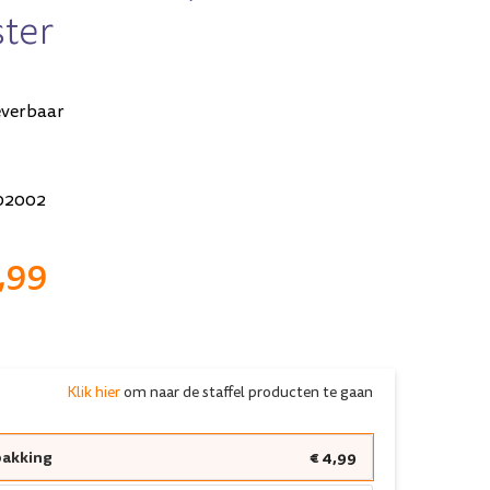
ster
everbaar
02002
,99
Klik hier
om naar de staffel producten te gaan
pakking
€ 4,99