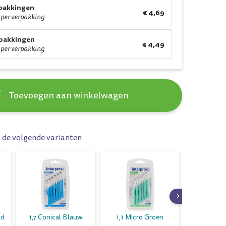
rpakkingen
€ 4,69
 per verpakking
rpakkingen
€ 4,49
 per verpakking
Toevoegen aan winkelwagen
n de volgende varianten
od
1,7 Conical Blauw
1,1 Micro Groen
2,6 X-Max