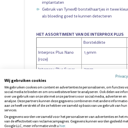
implantaten
Gebruik van Tynex© borstelhaartjes in twee kle
als bloeding goed te kunnen detecteren
HET ASSORTIMENT VAN DE INTERPROX PLUS
Borsteldikte
Interprox Plus Nano
1,9mm
(roze)
Interprox Plus Super
2mm
Micro (Oranje)
Privacy
Wij gebruiken cookies
Interprox Plus Micro
2,4mm
We gebruiken cookies om content en advertenties te personaliseren, om functies v
social media te bieden en om ons websiteverkeer te analyseren. Ook delen we info
(groen)
over uw gebruik van onze site met onze partners voor social media, adverteren en
analyse. Deze partners kunnen deze gegevens combineren met andere informatie 
Interprox Plus Mini
3mm
aan ze heeft verstrekt of die ze hebben verzameld op basis van uw gebruik van hun
(geel)
services.
De gegevens worden verzameld voor het personaliseren van advertenties en het m
Interprox Plus Mini
2mm-4mm
van de effectiviteit van reclamecampagnes. Gegevens kunnen worden gedeeld me
Google LLC, meer informatie vindt u
hier
.
Conisch (rood)