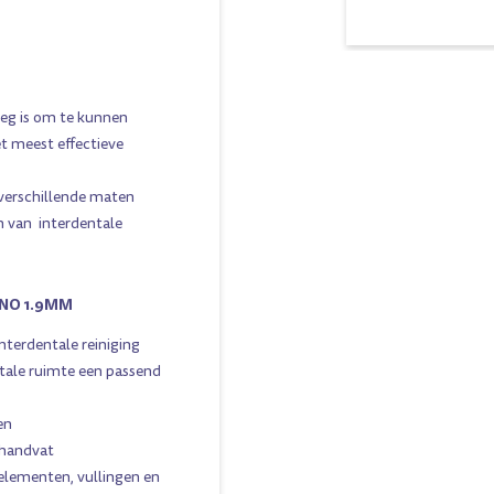
Blauw
eg is om te kunnen
et meest effectieve
verschillende maten
en van interdentale
ANO 1.9MM
interdentale reiniging
ntale ruimte een passend
en
 handvat
elementen, vullingen en