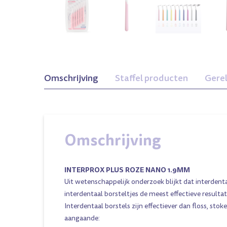
Omschrijving
Staffel producten
Gere
Omschrijving
INTERPROX PLUS ROZE NANO 1.9MM
Uit wetenschappelijk onderzoek blijkt dat interdent
interdentaal borsteltjes de meest effectieve resulta
Interdentaal borstels zijn effectiever dan floss, stok
cro Groen
0,9 Super Micro
2,3 Maxi Paars
aangaande: