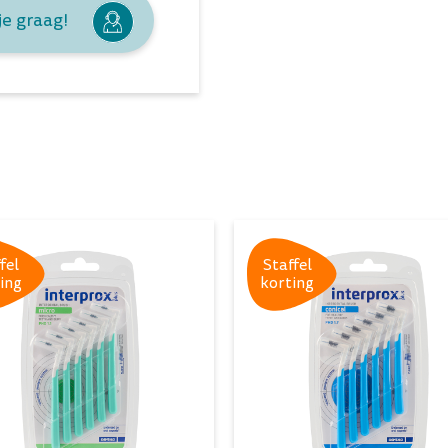
je graag!
fel
Staffel
ing
korting