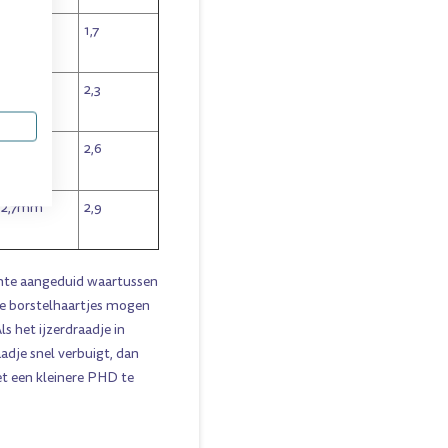
1,3mm
1,7
2,1mm
2,3
2,4mm
2,6
2,7mm
2,9
mte aangeduid waartussen
de borstelhaartjes mogen
s het ijzerdraadje in
adje snel verbuigt, dan
t een kleinere PHD te