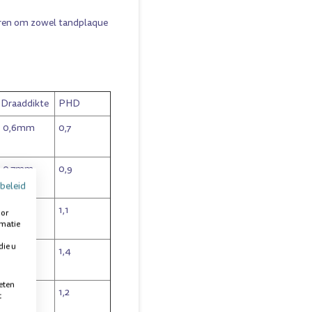
uren om zowel tandplaque
Draaddikte
PHD
0,6mm
0,7
0,7mm
0,9
beleid
0,9mm
1,1
oor
rmatie
die u
1,1mm
1,4
eten
1,0mm
1,2
t