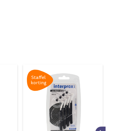
Staffel
Staffe
korting
kortin