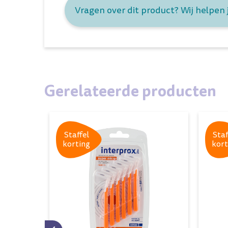
Vragen over dit product? Wij helpen 
Gerelateerde producten
Staffel
Staf
korting
kort