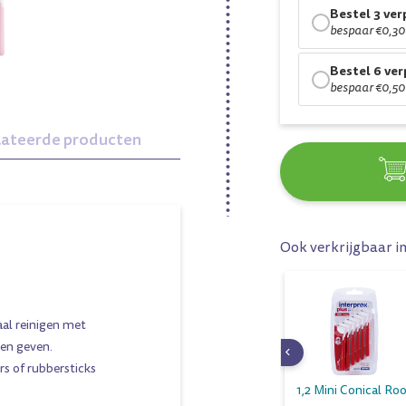
Bestel 3 ve
bespaar €0,30
Bestel 6 ve
bespaar €0,50
lateerde producten
Ook verkrijgbaar i
aal reinigen met
ten geven.
ers of rubbersticks
0,7 Roze
2,0 Super Conical
1,2 Mini Conical Ro