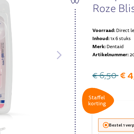
Roze Bli
Voorraad:
Direct l
Inhoud:
1x 6 stuks
Merk:
Dentaid
Artikelnummer:
2
€ 4
€ 6,50
Staffel
Staffel
korting
korting
Bestel 1 ver