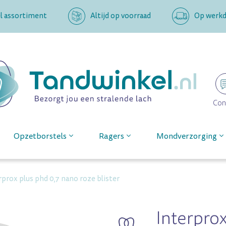
l assortiment
Altijd op voorraad
Op werkda
Con
Opzetborstels
Ragers
Mondverzorging
rprox plus phd 0,7 nano roze blister
Interpro