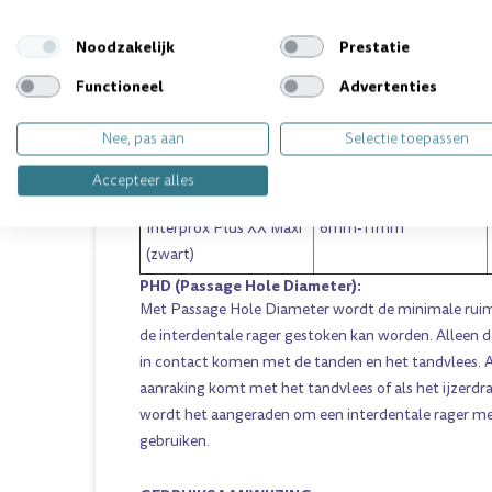
Interprox Plus Conisch
3mm-5mm
Noodzakelijk
Prestatie
(blauw)
Functioneel
Advertenties
Interprox Plus Maxi
4,2mm-5,7mm
(paars)
Nee, pas aan
Selectie toepassen
Interprox Plus X Maxi
4,5mm-9mm
Accepteer alles
(grijs)
Interprox Plus XX Maxi
6mm-11mm
(zwart)
PHD (Passage Hole Diameter):
Met Passage Hole Diameter wordt de minimale rui
de interdentale rager gestoken kan worden. Alleen 
in contact komen met de tanden en het tandvlees. Al
aanraking komt met het tandvlees of als het ijzerdra
wordt het aangeraden om een interdentale rager me
gebruiken.