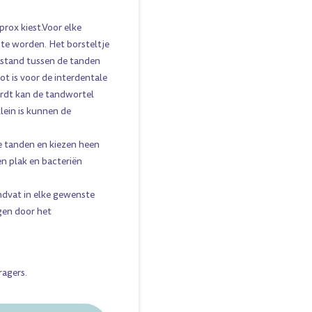
rox kiest.Voor elke
 te worden. Het borsteltje
stand tussen de tanden
t is voor de interdentale
ordt kan de tandwortel
lein is kunnen de
e tanden en kiezen heen
n plak en bacteriën
ndvat in elke gewenste
gen door het
ragers
.