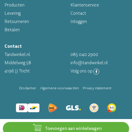
Altijd op voorraad
Producten
Klantenservice
Levering
Contact
Op werkdagen voor 16.00 uur besteld, morgen in huis
Retourneren
Inloggen
Betalen
Contact
Tandwinkel.nl
085 040 2900
Middelweg 58
info@tandwinkel.nl
4196 JJ Tricht
Volg ons op
Disclaimer
Algemene voorwaarden
Privacy statement
Toevoegen aan winkelwagen