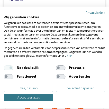
Gripzak / 3mm / rood
5 stuks
Privacybeleid
Wij gebruiken cookies
We gebruiken cookies om content en advertenties te personaliseren, om
Dit product kunt u vinden in de volgende categorie:
ragers
.
functies voor social media te bieden en om ons websiteverkeer te analyseren.
Ook delen we informatie over uw gebruik van onze site met onze partners voor
social media, adverteren en analyse. Deze partners kunnen deze gegevens
combineren met andere informatie die u aan ze heeft verstrekt of die ze hebben
verzameld op basis van uw gebruik van hun services.
Vragen over dit product? Wij helpen je
graag!
De gegevens worden verzameld voor het personaliseren van advertenties en het
meten van de effectiviteit van reclamecampagnes. Gegevens kunnen worden
gedeeld met Google LLC, meer informatie vindt u
hier
.
Gerelateerde producten
Noodzakelijk
Prestatie
Functioneel
Advertenties
Staffel
korting
Nee, pas aan
Selectie toepassen
Accepteer alles