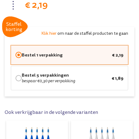
€ 2,19
Staffel
Staffel
korting
korting
Klik hier
om naar de staffel producten te gaan
Bestel 1 verpakking
€ 2,19
Bestel 5 verpakkingen
€ 1,89
bespaar €0,30 per verpakking
Ook verkrijgbaar in de volgende varianten