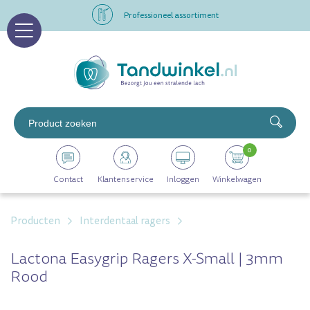
Professioneel assortiment
Altijd op voorraad
Op werkdagen voor 16.00 uur besteld, morgen in huis
Professioneel assortiment
0
Altijd op voorraad
Contact
Klantenservice
Inloggen
Winkelwagen
Op werkdagen voor 16.00 uur besteld, morgen in huis
Producten
Interdentaal ragers
Lactona Easygrip Ragers X-Small | 3mm
Rood