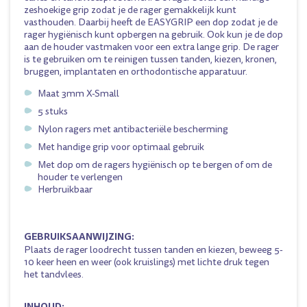
zeshoekige grip zodat je de rager gemakkelijk kunt
vasthouden. Daarbij heeft de EASYGRIP een dop zodat je de
rager hygiënisch kunt opbergen na gebruik. Ook kun je de dop
aan de houder vastmaken voor een extra lange grip. De rager
is te gebruiken om te reinigen tussen tanden, kiezen, kronen,
bruggen, implantaten en orthodontische apparatuur.
Maat 3mm X-Small
5 stuks
Nylon ragers met antibacteriële bescherming
Met handige grip voor optimaal gebruik
Met dop om de ragers hygiënisch op te bergen of om de
houder te verlengen
Herbruikbaar
GEBRUIKSAANWIJZING:
Plaats de rager loodrecht tussen tanden en kiezen, beweeg 5-
10 keer heen en weer (ook kruislings) met lichte druk tegen
het tandvlees.
INHOUD: