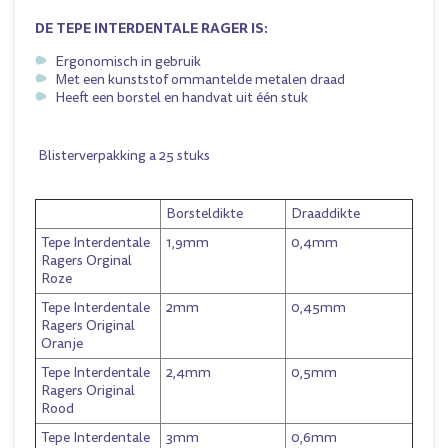
DE TEPE INTERDENTALE RAGER IS:
Ergonomisch in gebruik
Met een kunststof ommantelde metalen draad
Heeft een borstel en handvat uit één stuk
Blisterverpakking a 25 stuks
Borsteldikte
Draaddikte
Tepe Interdentale
1,9mm
0,4mm
Ragers Orginal
Roze
Tepe Interdentale
2mm
0,45mm
Ragers Original
Oranje
Tepe Interdentale
2,4mm
0,5mm
Ragers Original
Rood
Tepe Interdentale
3mm
0,6mm