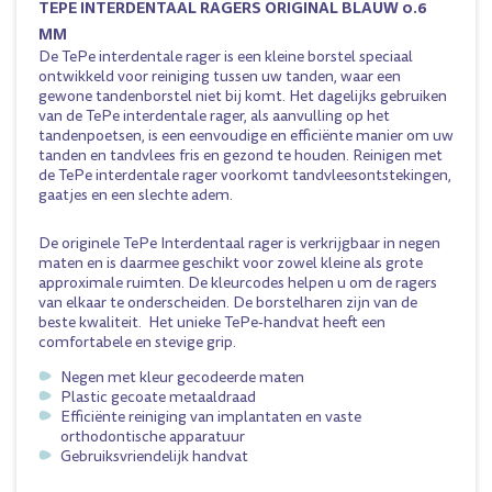
TEPE INTERDENTAAL RAGERS ORIGINAL BLAUW 0.6
MM
De TePe interdentale rager is een kleine borstel speciaal
ontwikkeld voor reiniging tussen uw tanden, waar een
gewone tandenborstel niet bij komt. Het dagelijks gebruiken
van de TePe interdentale rager, als aanvulling op het
tandenpoetsen, is een eenvoudige en efficiënte manier om uw
tanden en tandvlees fris en gezond te houden. Reinigen met
de TePe interdentale rager voorkomt tandvleesontstekingen,
gaatjes en een slechte adem.
De originele TePe Interdentaal rager is verkrijgbaar in negen
maten en is daarmee geschikt voor zowel kleine als grote
approximale ruimten. De kleurcodes helpen u om de ragers
van elkaar te onderscheiden. De borstelharen zijn van de
beste kwaliteit. Het unieke TePe-handvat heeft een
comfortabele en stevige grip.
Negen met kleur gecodeerde maten
Plastic gecoate metaaldraad
Efficiënte reiniging van implantaten en vaste
orthodontische apparatuur
Gebruiksvriendelijk handvat