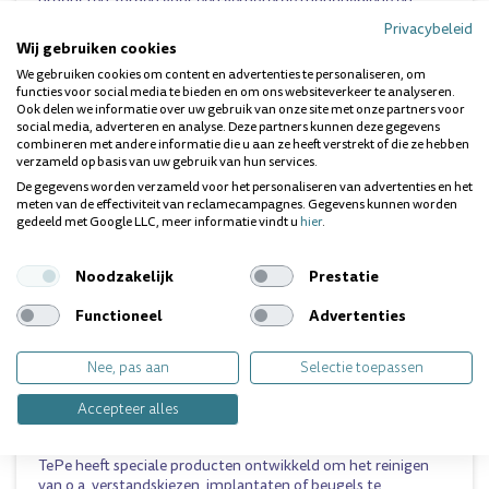
producten zorgen voor een verbeterde mondhygiëne en
gezondheid van mensen over de gehele wereld.TePe biedt een
Privacybeleid
breed assortiment voor het gezond houden van je mond en
Wij gebruiken cookies
tanden. Alle producten van TePe zijn en worden ontwikkeld
We gebruiken cookies om content en advertenties te personaliseren, om
in samenwerking met tandheelkundige professionals.
functies voor social media te bieden en om ons websiteverkeer te analyseren.
Ook delen we informatie over uw gebruik van onze site met onze partners voor
social media, adverteren en analyse. Deze partners kunnen deze gegevens
Tandenborstels
combineren met andere informatie die u aan ze heeft verstrekt of die ze hebben
Een goede tandenborstel heeft een comfortabele handgreep,
verzameld op basis van uw gebruik van hun services.
een taps toelopende borstelkop en zachte borstelharen. De
De gegevens worden verzameld voor het personaliseren van advertenties en het
klassieke tandenborstel van TePe is ontworpen om
meten van de effectiviteit van reclamecampagnes. Gegevens kunnen worden
aangenaam en efficiënt te kunnen poetsen. Het totale
gedeeld met Google LLC, meer informatie vindt u
hier
.
assortiment omvat verschillende tandenborstels voor zowel
volwassenen als kinderen.
Noodzakelijk
Prestatie
Tussen de tanden reinigen
Functioneel
Advertenties
Je kunt het gebied tussen je tanden op veel verschillende
manieren reinigen. Welk reinigingsproduct je kiest, hangt af
van de ruimte tussen je tanden en je persoonlijke voorkeur.
Nee, pas aan
Selectie toepassen
TePe biedt verschillende soorten ragers, tandenstokers en
floss voor een optimale reiniging tussen je tanden.
Accepteer alles
Speciale producten
TePe heeft speciale producten ontwikkeld om het reinigen
van o.a. verstandskiezen, implantaten of beugels te