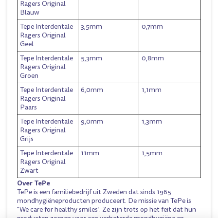
Ragers Original
Blauw
Tepe Interdentale
3,5mm
0,7mm
Ragers Original
Geel
Tepe Interdentale
5,3mm
0,8mm
Ragers Original
Groen
Tepe Interdentale
6,0mm
1,1mm
Ragers Original
Paars
Tepe Interdentale
9,0mm
1,3mm
Ragers Original
Grijs
Tepe Interdentale
11mm
1,5mm
Ragers Original
Zwart
Over TePe
TePe is een familiebedrijf uit Zweden dat sinds 1965
mondhygiëneproducten produceert. De missie van TePe is
"We care for healthy smiles’. Ze zijn trots op het feit dat hun