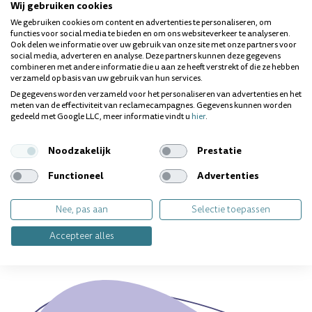
Wij gebruiken cookies
We gebruiken cookies om content en advertenties te personaliseren, om
functies voor social media te bieden en om ons websiteverkeer te analyseren.
BESCHIKBAAR IN VERSCHILLENDE MATEN:
Ook delen we informatie over uw gebruik van onze site met onze partners voor
Draaddikte
Borsteld
social media, adverteren en analyse. Deze partners kunnen deze gegevens
combineren met andere informatie die u aan ze heeft verstrekt of die ze hebben
curaprox cps 408 perio refill deep violet
2.0 mm
8.0 mm
verzameld op basis van uw gebruik van hun services.
De gegevens worden verzameld voor het personaliseren van advertenties en het
curaprox cps 410 perio refill deep sky blue
2.8 mm
10.0 mm
meten van de effectiviteit van reclamecampagnes. Gegevens kunnen worden
curaprox cps 406 perio refill fuchsia
1.7 mm
6.5 mm
gedeeld met Google LLC, meer informatie vindt u
hier
.
curaprox cps 405 perio refill cherry pink
1.3 mm
5.0 mm
Noodzakelijk
Prestatie
Functioneel
Advertenties
Vragen over dit product? Wij helpen je
Nee, pas aan
Selectie toepassen
graag!
Accepteer alles