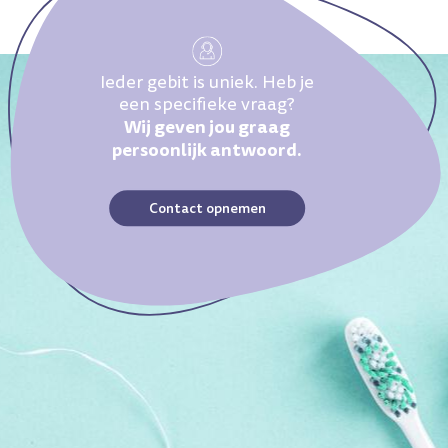
Ieder gebit is uniek. Heb je
een specifieke vraag?
Wij geven jou graag
persoonlijk antwoord.
Contact opnemen