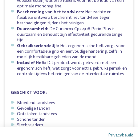
voedselresten, wat essentieel is voor het behoud van een
optimale mondhygiëne.
Bescherming van het tandvlees:
Het zachte en
flexibele ontwerp beschermt het tandvlees tegen
beschadigingen tijdens het reinigen.
Duurzaamheid:
De Curaprox Cps 408 Perio Plus is
duurzaam en behoudt zijn effectiviteit gedurende lange
tijd.
Gebruiksvriendelijk:
Het ergonomische heft zorgt voor
een comfortabele grip en eenvoudige hantering, zelfs in
moeilijk bereikbare gebieden van de mond.
Inclusief Heft:
Dit product wordt geleverd met een
ergonomisch heft, wat zorgt voor extra gebruiksgemak en
controle tijdens het reinigen van de interdentale ruimtes.
GESCHIKT VOOR:
Bloedend tandvlees
Gevoelige tanden
Ontstoken tandvlees
Schone tanden
Slechte adem
Tandplak
Privacybeleid
Tandvleesverzorging