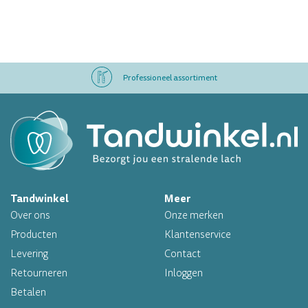
Professioneel assortiment
Altijd op voorraad
Op werkdagen voor 16.00 uur besteld, morgen in huis
Tandwinkel
Meer
Professioneel assortiment
Over ons
Onze merken
Altijd op voorraad
Producten
Klantenservice
Levering
Contact
Op werkdagen voor 16.00 uur besteld, morgen in huis
Retourneren
Inloggen
Betalen