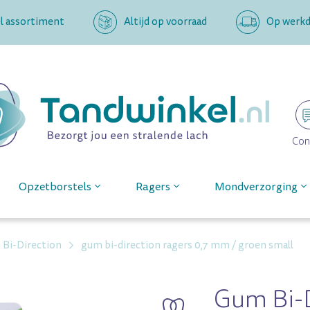
l assortiment
Altijd op voorraad
Op werkda
Con
Opzetborstels
Ragers
Mondverzorging
Bi-Direction
gum bi-direction ragers 0,7 mm / groen small
Gum Bi-D