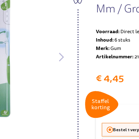
Mm / Gr
Voorraad:
Direct l
Inhoud:
6 stuks
Merk:
Gum
Artikelnummer:
2
€ 4,45
Staffel
Staffel
korting
korting
Bestel 1 ver