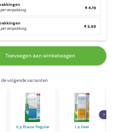
rpakkingen
€ 4,19
 per verpakking
rpakkingen
€ 3,99
 per verpakking
Toevoegen aan winkelwagen
n de volgende varianten
0,9 Blauw Regular
1,4 Geel
0,6 P