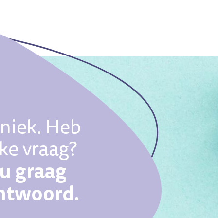
uniek. Heb
eke vraag?
ou graag
antwoord.