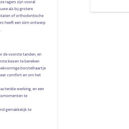
e ragers zijn vooral
uwe als bij grotere
ntaten of orthodontische
rs heeft een slim ontwerp
.
oor de voorste tanden, en
rste kiezen te bereiken
oekvormige borstelhaartje
eer comfort en om het
acteriële werking, en een
iksmomenten te
ond gemakkelijk te