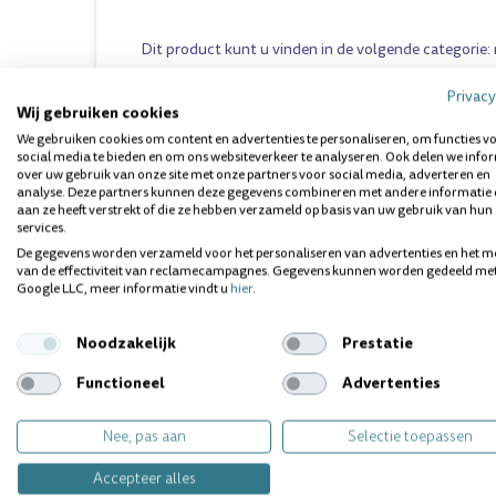
Dit product kunt u vinden in de volgende categorie:
Privacy
Wij gebruiken cookies
Vragen over dit product? Wij helpen 
We gebruiken cookies om content en advertenties te personaliseren, om functies v
social media te bieden en om ons websiteverkeer te analyseren. Ook delen we info
over uw gebruik van onze site met onze partners voor social media, adverteren en
analyse. Deze partners kunnen deze gegevens combineren met andere informatie 
aan ze heeft verstrekt of die ze hebben verzameld op basis van uw gebruik van hun
services.
De gegevens worden verzameld voor het personaliseren van advertenties en het m
van de effectiviteit van reclamecampagnes. Gegevens kunnen worden gedeeld me
Google LLC, meer informatie vindt u
hier
.
Gerelateerde producten
Noodzakelijk
Prestatie
Functioneel
Advertenties
Staffel
Staf
korting
kort
Nee, pas aan
Selectie toepassen
Accepteer alles