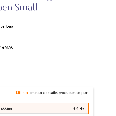
oen Small
everbaar
114MA6
Klik hier
om naar de staffel producten te gaan
pakking
€ 4,45