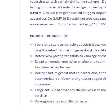
voedselresten zich gemakkelijk kunnen ophopen. Dez
handig om tussen de tanden te reinigen, zowel bij na
ruimtes. Ook kun je ze gebruiken bij bruggen, impla
apparatuur. De GUM® Bi-Direction interdentale rage
waarmee je hem in 2 posities kan zetten; 90° of 180°
PRODUCT VOORDELEN:
1 borstel, 2 standen: de rechte positie is ideaal v
de 90º positie ("L"vorm) om gemakkelijk de achte
Betere verwijdering van tandplak vanwege drieh
Draad omwonden met nylon en afgerond voor m
tandvlees te beschermen
Borstelhaartjes gecoat met chloorhexidine, antib
beschermkapje om besmetting tussen de gebru
voorkomen
Lange anti-slip handvat om alle plekken in de m
bereiken
Verkrijgbaar in 5 verschillende maten