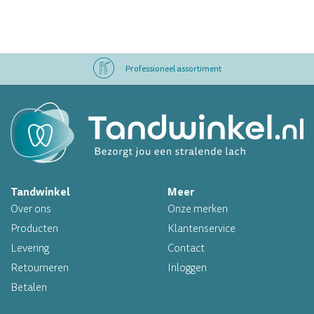
Professioneel assortiment
Altijd op voorraad
Op werkdagen voor 16.00 uur besteld, morgen in huis
Tandwinkel
Meer
Professioneel assortiment
Over ons
Onze merken
Altijd op voorraad
Producten
Klantenservice
Levering
Contact
Op werkdagen voor 16.00 uur besteld, morgen in huis
Retourneren
Inloggen
Betalen