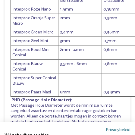
Borsteldikte
Draaddikte
Interprox Roze Nano
1,9mm
0,38mm
Interprox Oranje Super
2mm
0,5mm
Micro
Interprox Groen Micro
2,4mm
0,56mm
Interprox Geel Mini
3mm
0,7mm
Interprox Rood Mini
2mm - 4mm
0,6mm
Conical
Interprox Blauw
3,5mm - 6mm
0,8mm
Conical
Interprox Super Conical
Blauw
Interprox Paars Maxi
6mm
0,94mm
PHD (Passage Hole Diameter):
Met Passage Hole Diameter wordt de minimale ruimte
aangeduid waartussen de interdentale rager gestoken kan
worden. Alleen de borstelhaartjes mogen in contact komen
met de tanden en het tandvlees. Als het ijzerdraadje in
aanraking komt met het tandvlees of als het ijzerdraadje snel
Privacybeleid
verbuigt, dan wordt het aangeraden om een interdentale