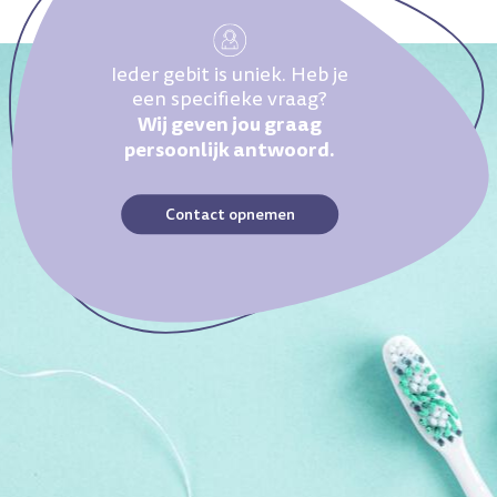
Ieder gebit is uniek. Heb je
een specifieke vraag?
Wij geven jou graag
persoonlijk antwoord.
Contact opnemen