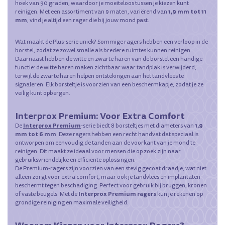
hoek van 90 graden, waardoor je moeiteloos tussen je kiezen kunt
1,9 mm tot 11
reinigen. Met een assortiment van 9 maten, variërend van
mm
, vind je altijd een rager die bij jouw mond past.
Wat maakt de Plus-serie uniek? Sommige ragers hebben een verloop in de
borstel, zodat ze zowel smalle als bredere ruimtes kunnen reinigen.
Daarnaast hebben de witte en zwarte haren van de borstel een handige
functie: de witte haren maken zichtbaar waar tandplak is verwijderd,
terwijl de zwarte haren helpen ontstekingen aan het tandvlees te
signaleren. Elk borsteltje is voorzien van een beschermkapje, zodat je ze
veilig kunt opbergen.
Interprox Premium: Voor Extra Comfort
Interprox Premium
1,9
De
-serie biedt 8 borsteltjes met diameters van
mm tot 6 mm
. Deze ragers hebben een recht handvat dat speciaal is
ontworpen om eenvoudig de tanden aan de voorkant van je mond te
reinigen. Dit maakt ze ideaal voor mensen die op zoek zijn naar
gebruiksvriendelijke en efficiënte oplossingen.
De Premium-ragers zijn voorzien van een stevig gecoat draadje, wat niet
alleen zorgt voor extra comfort, maar ook je tandvlees en implantaten
beschermt tegen beschadiging. Perfect voor gebruik bij bruggen, kronen
Interprox Premium ragers
of vaste beugels. Met de
kun je rekenen op
grondige reiniging en maximale veiligheid.