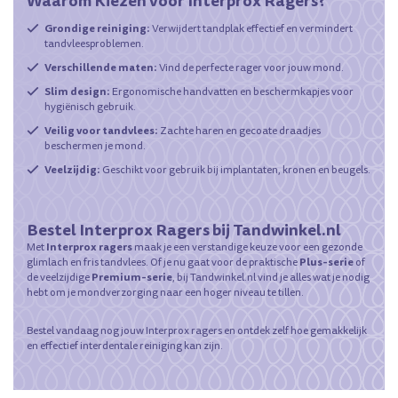
Waarom Kiezen voor Interprox Ragers?
Grondige reiniging:
Verwijdert tandplak effectief en vermindert
tandvleesproblemen.
Verschillende maten:
Vind de perfecte rager voor jouw mond.
Slim design:
Ergonomische handvatten en beschermkapjes voor
hygiënisch gebruik.
Veilig voor tandvlees:
Zachte haren en gecoate draadjes
beschermen je mond.
Veelzijdig:
Geschikt voor gebruik bij implantaten, kronen en beugels.
Bestel Interprox Ragers bij Tandwinkel.nl
Interprox ragers
Met
maak je een verstandige keuze voor een gezonde
Plus-serie
glimlach en fris tandvlees. Of je nu gaat voor de praktische
of
Premium-serie
de veelzijdige
, bij Tandwinkel.nl vind je alles wat je nodig
hebt om je mondverzorging naar een hoger niveau te tillen.
Bestel vandaag nog jouw Interprox ragers en ontdek zelf hoe gemakkelijk
en effectief interdentale reiniging kan zijn.