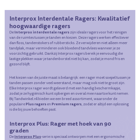
Interprox Interdentale Ragers: Kwalitatief
hoogwaardige ragers
Interprox interdentale ragers
De
zijn ideale ragers voor het reinigen
van de ruimtes tussen je tanden en kiezen. Deze ragers werken effectiever
dan floss, tandenstokers of rubbersticks. Ze verwijderen niet alleen meer
tandplak, maar verminderen ook bloedend tandvlees wanneer je ze
voorzichtig gebruikt. Dankzij Interprox ragers bereik je eenvoudig die
lastige plekken waar je tandenborstel niet bij kan, zodat je mond fris en
gezond blijft.
Het kiezen van de juiste maat is belangrijk: een rager moet soepel tussen je
tanden passen zonder veel weerstand, maar mag ook niet te groot zijn.
Elke Interprox rager wordt geleverd met een handig beschermkapje,
zodat je ze hygiënisch kunt opbergen en overal mee naartoe kunt nemen.
l
Bij Tandwinkel.n
bieden we een breed assortiment, waaronder de
Plus ragers
Premium ragers
populaire
en
, zodat er altijd een oplossing
is die bij jouw behoeften past.
Interprox Plus: Rager met hoek van 90
graden
Interprox Plus
De
-serie is speciaal ontworpen met een ergonomische