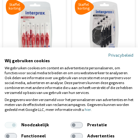
Staffel
Staffel
korting
korting
Privacybeleid
Wij gebruiken cookies
Interprox Phd 1,2 Mini Conical
Interprox Plus Phd 2,9 Xx-
We gebruiken cookies om content en advertenties te personaliseren, om
Rood Blister
Maxi Conical Zwart Blist
functies voor social media te bieden en om ons websiteverkeer te analyseren.
Ook delen we informatie over uw gebruik van onze site met onze partners voor
Direct leverbaar
Direct leverbaar
Inhoud
Inhoud
social media, adverteren en analyse. Deze partners kunnen deze gegevens
: 6 stuks
: 1x 4 stuks
combineren met andere informatie die u aan ze heeft verstrekt of die ze hebben
verzameld op basis van uw gebruik van hun services.
De gegevens worden verzameld voor het personaliseren van advertenties en het
Vanaf
Vanaf
meten van de effectiviteit van reclamecampagnes. Gegevens kunnen worden
gedeeld met Google LLC, meer informatie vindt u
hier
.
€ 4,49
€ 4,49
Noodzakelijk
Prestatie
Staffel
Staffel
Functioneel
Advertenties