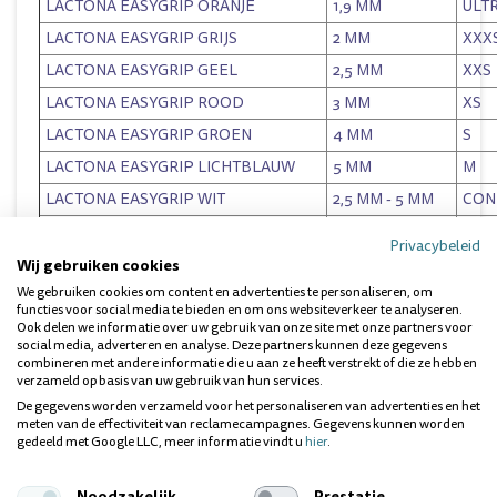
LACTONA E
ASYGRIP ORANJE
1,9 MM
ULT
LACTONA
EASYGRIP GRIJS
2 MM
XXX
LACTONA E
ASYGRIP GEEL
2,5 MM
XXS
LACTONA EASYGRIP ROOD
3 MM
XS
LACTONA
EASYGRIP GROEN
4 MM
S
LACTONA
EASYGRIP LICHTBLAUW
5 MM
M
LACTONA
EASYGRIP WIT
2,5 MM - 5 MM
CON
LACTON
A EASYGRIP DONKERBLAUW
3 MM - 7 MM
CON
Privacybeleid
Wij gebruiken cookies
GEBRUIKSAANWIJZING:
We gebruiken cookies om content en advertenties te personaliseren, om
functies voor social media te bieden en om ons websiteverkeer te analyseren.
Plaats de rager loodrecht tussen tanden en kiezen, beweeg 5-
Ook delen we informatie over uw gebruik van onze site met onze partners voor
10 keer heen en weer (ook kruislings) met lichte druk tegen
social media, adverteren en analyse. Deze partners kunnen deze gegevens
het tandvlees.
combineren met andere informatie die u aan ze heeft verstrekt of die ze hebben
INHOUD:
verzameld op basis van uw gebruik van hun services.
De gegevens worden verzameld voor het personaliseren van advertenties en het
Gripzak / 4mm / groen
meten van de effectiviteit van reclamecampagnes. Gegevens kunnen worden
5 stuks
gedeeld met Google LLC, meer informatie vindt u
hier
.
Dit product kunt u vinden in de volgende categorie:
Noodzakelijk
Prestatie
ragers
.