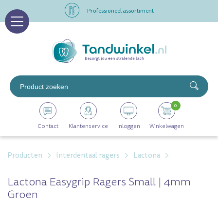
Professioneel assortiment
Altijd op voorraad
Op werkdagen voor 16.00 uur besteld, morgen in huis
Professioneel assortiment
0
Altijd op voorraad
Contact
Klantenservice
Inloggen
Winkelwagen
Op werkdagen voor 16.00 uur besteld, morgen in huis
Producten
Interdentaal ragers
Lactona
Lactona Easygrip Ragers Small | 4mm
Groen