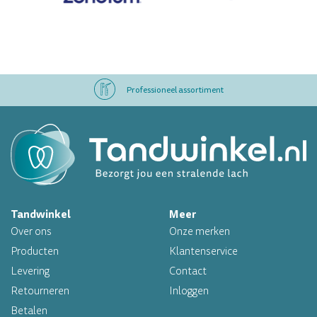
Professioneel assortiment
Altijd op voorraad
Op werkdagen voor 16.00 uur besteld, morgen in huis
Tandwinkel
Meer
Professioneel assortiment
Over ons
Onze merken
Altijd op voorraad
Producten
Klantenservice
Levering
Contact
Op werkdagen voor 16.00 uur besteld, morgen in huis
Retourneren
Inloggen
Betalen