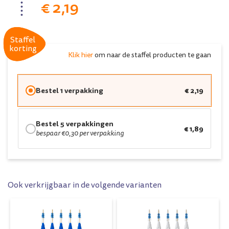
€ 2,19
Staffel
Staffel
korting
korting
Klik hier
om naar de staffel producten te gaan
Bestel 1 verpakking
€ 2,19
Bestel 5 verpakkingen
€ 1,89
bespaar €0,30 per verpakking
Ook verkrijgbaar in de volgende varianten