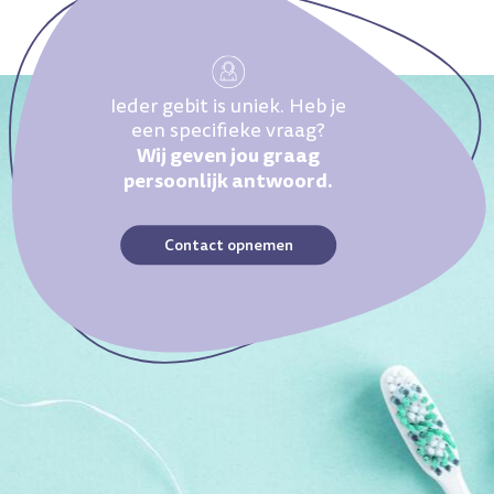
Ieder gebit is uniek. Heb je
een specifieke vraag?
Wij geven jou graag
persoonlijk antwoord.
Contact opnemen