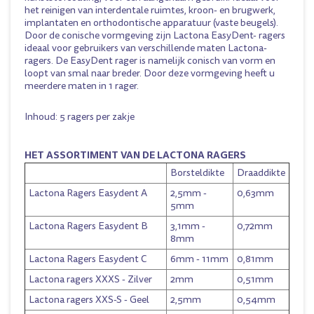
het reinigen van interdentale ruimtes, kroon- en brugwerk,
implantaten en orthodontische apparatuur (vaste beugels).
Door de conische vormgeving zijn Lactona EasyDent- ragers
ideaal voor gebruikers van verschillende maten Lactona-
ragers. De EasyDent rager is namelijk conisch van vorm en
loopt van smal naar breder. Door deze vormgeving heeft u
meerdere maten in 1 rager.
Inhoud: 5 ragers per zakje
HET ASSORTIMENT VAN DE LACTONA RAGERS
Borsteldikte
Draaddikte
Lactona Ragers Easydent A
2,5mm -
0,63mm
5mm
Lactona Ragers Easydent B
3,1mm -
0,72mm
8mm
Lactona Ragers Easydent C
6mm - 11mm
0,81mm
Lactona ragers XXXS
- Zilver
2mm
0,51mm
Lactona ragers XXS-S
- Geel
2,5mm
0,54mm