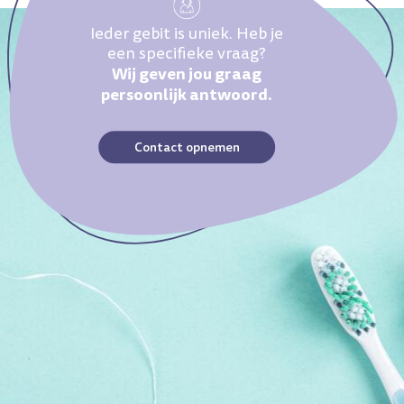
Ieder gebit is uniek. Heb je
een specifieke vraag?
Wij geven jou graag
persoonlijk antwoord.
Contact opnemen