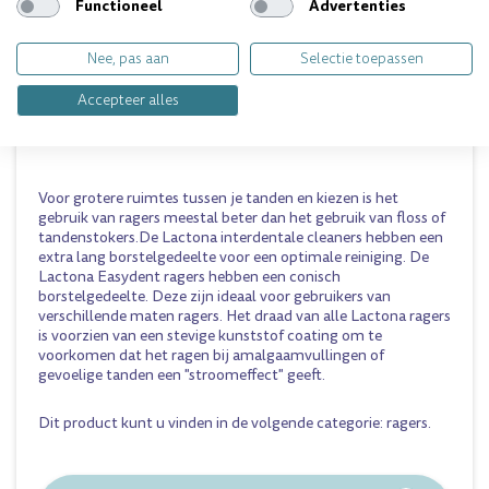
LACTONA INTERDENTAL RAGERS - CLEANERS
Functioneel
Advertenties
Rechte ragers voorzien van een kunststof coating
Verkrijgbaar in tien verschillende maten (van 2,0 tot 12,0
Nee, pas aan
Selectie toepassen
millimeter)
Geschikt voor het reinigen tussen tanden en kiezen,
Accepteer alles
kronen en bruggen, implantaten en orthodontische
apparatuur.
Voor grotere ruimtes tussen je tanden en kiezen is het
gebruik van ragers meestal beter dan het gebruik van floss of
tandenstokers.De Lactona interdentale cleaners hebben een
extra lang borstelgedeelte voor een optimale reiniging. De
Lactona Easydent ragers hebben een conisch
borstelgedeelte. Deze zijn ideaal voor gebruikers van
verschillende maten ragers. Het draad van alle Lactona ragers
is voorzien van een stevige kunststof coating om te
voorkomen dat het ragen bij amalgaamvullingen of
gevoelige tanden een "stroomeffect" geeft.
Dit product kunt u vinden in de volgende categorie:
ragers
.