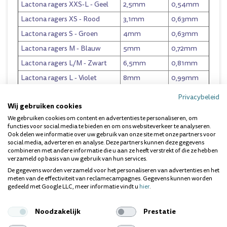
Lactona ragers XXS-L
- Geel
2,5mm
0,54mm
Lactona ragers XS
- Rood
3,1mm
0,63mm
Lactona ragers S
- Groen
4mm
0,63mm
Lactona ragers M
- Blauw
5mm
0,72mm
Lactona ragers L/M
- Zwart
6,5mm
0,81mm
Lactona ragers L
- Violet
8mm
0,99mm
Lactona ragers XL
-
10mm
0,99mm
Privacybeleid
Transparant
Wij gebruiken cookies
Lactona ragers XXL
-
12mm
0,99mm
We gebruiken cookies om content en advertenties te personaliseren, om
Donkerrood
functies voor social media te bieden en om ons websiteverkeer te analyseren.
Ook delen we informatie over uw gebruik van onze site met onze partners voor
social media, adverteren en analyse. Deze partners kunnen deze gegevens
combineren met andere informatie die u aan ze heeft verstrekt of die ze hebben
GEBRUIK DE LACTONA EASYDENT-RAGERS ALS VOLGT:
verzameld op basis van uw gebruik van hun services.
Zet de rager tussen de tanden en kiezen, dicht tegen het
De gegevens worden verzameld voor het personaliseren van advertenties en het
tandvlees aan.
meten van de effectiviteit van reclamecampagnes. Gegevens kunnen worden
gedeeld met Google LLC, meer informatie vindt u
hier
.
Duw de rager tussen de tanden en kiezen (forceer dit niet).
Beweeg de rager een aantal keer heen en weer.
Noodzakelijk
Prestatie