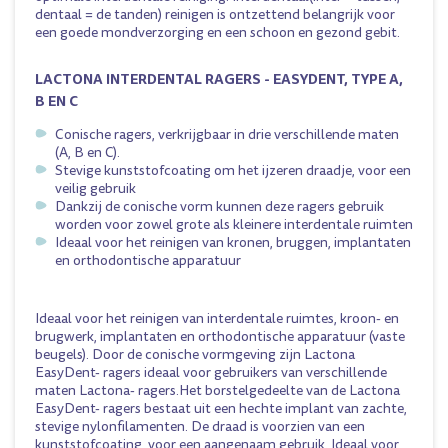
dentaal = de tanden) reinigen is ontzettend belangrijk voor
een goede mondverzorging en een schoon en gezond gebit.
LACTONA INTERDENTAL RAGERS - EASYDENT, TYPE A,
B EN C
Conische ragers, verkrijgbaar in drie verschillende maten
(A, B en C).
Stevige kunststofcoating om het ijzeren draadje, voor een
veilig gebruik
Dankzij de conische vorm kunnen deze ragers gebruik
worden voor zowel grote als kleinere interdentale ruimten
Ideaal voor het reinigen van kronen, bruggen, implantaten
en orthodontische apparatuur
Ideaal voor het reinigen van interdentale ruimtes, kroon- en
brugwerk, implantaten en orthodontische apparatuur (vaste
beugels). Door de conische vormgeving zijn Lactona
EasyDent- ragers ideaal voor gebruikers van verschillende
maten Lactona- ragers.Het borstelgedeelte van de Lactona
EasyDent- ragers bestaat uit een hechte implant van zachte,
stevige nylonfilamenten. De draad is voorzien van een
kunststofcoating, voor een aangenaam gebruik. Ideaal voor