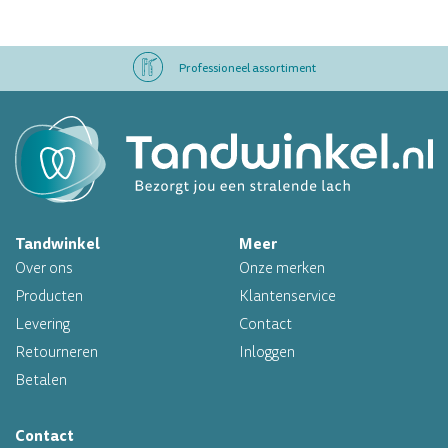
Professioneel assortiment
Altijd op voorraad
Op werkdagen voor 16.00 uur besteld, morgen in huis
Tandwinkel
Meer
Professioneel assortiment
Over ons
Onze merken
Altijd op voorraad
Producten
Klantenservice
Levering
Contact
Op werkdagen voor 16.00 uur besteld, morgen in huis
Retourneren
Inloggen
Betalen
Contact