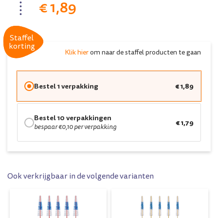
€ 1,89
Staffel
Staffel
korting
korting
Klik hier
om naar de staffel producten te gaan
Bestel 1 verpakking
€ 1,89
Bestel 10 verpakkingen
€ 1,79
bespaar €0,10 per verpakking
Ook verkrijgbaar in de volgende varianten