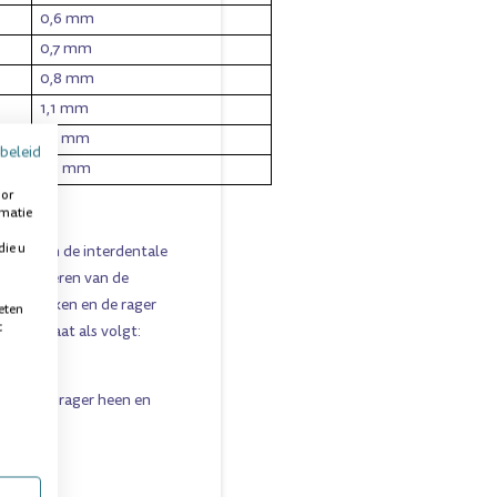
0,6 mm
0,7 mm
0,8 mm
1,1 mm
1,3 mm
beleid
1,5 mm
oor
rmatie
die u
gang van de interdentale
. Het rageren van de
n te steken en de rager
eten
t
iezen gaat als volgt:
eweeg de rager heen en