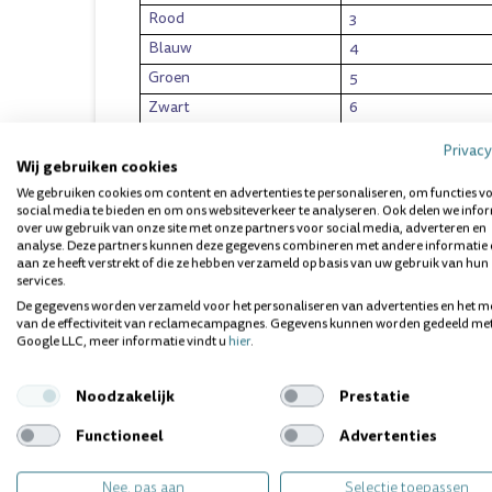
Rood
3
Blauw
4
Groen
5
Zwart
6
Paars
7
Privacy
Wij gebruiken cookies
Bruin
8
We gebruiken cookies om content en advertenties te personaliseren, om functies v
social media te bieden en om ons websiteverkeer te analyseren. Ook delen we info
HOE GEBRUIK JE DE ORAL PREVENT RAGERS
over uw gebruik van onze site met onze partners voor social media, adverteren en
analyse. Deze partners kunnen deze gegevens combineren met andere informatie 
De ragers van Oral Prevent geven je eenvoudige toe
aan ze heeft verstrekt of die ze hebben verzameld op basis van uw gebruik van hun
ruimte bij de kiezen zonder het borsteltje te buigen
services.
voorste tanden doet u door de rager tussen de tande
De gegevens worden verzameld voor het personaliseren van advertenties en het m
van de effectiviteit van reclamecampagnes. Gegevens kunnen worden gedeeld me
zacht heen en weer te bewegen. Het rageren van de k
Google LLC, meer informatie vindt u
hier
.
Open de mond iets.
Noodzakelijk
Prestatie
Trek de wang iets naar achter met de greep en b
weer tussen de tand
Functioneel
Advertenties
Nee, pas aan
Selectie toepassen