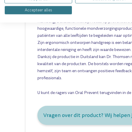
OVER ORAL PREVENT
Accepteer alles
Oral Prevent werd in 1990 opgericht door tandarts 
Hamburg, Duitsland. Met zijn focus op preventieve 
hoogwaardige, functionele mondverzorgingsprodu
patiënten van alle leeftijden te begeleiden naar o
Zijn ergonomisch ontworpen handgreep is een belan
interdentale reiniging en heeft zijn waarde bewezen.
Dankzij de productie in Duitsland kan Dr. Thomsen 
kwaliteit van de producten. De borstels worden reg
hemzelf, zijn team en ontvangen positieve feedback
professionals.
U kunt de ragers van Oral Prevent terugvinden in de 
Vragen over dit product? Wij helpen 