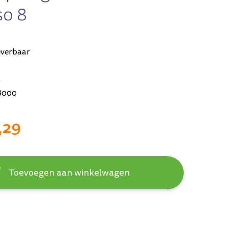
so 8
everbaar
t
8000
,29
Toevoegen aan winkelwagen