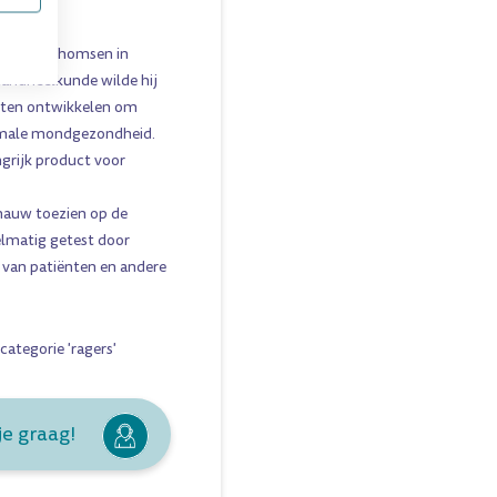
Dr. Jens Thomsen in
tandheelkunde wilde hij
cten ontwikkelen om
ptimale mondgezondheid.
grijk product voor
nauw toezien op de
elmatig getest door
 van patiënten en andere
categorie 'ragers'
je graag!