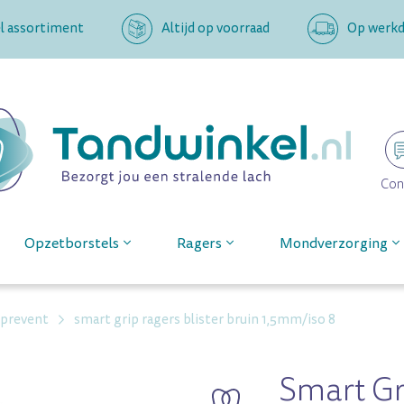
l assortiment
Altijd op voorraad
Op werkda
Con
Opzetborstels
Ragers
Mondverzorging
 prevent
smart grip ragers blister bruin 1,5mm/iso 8
Smart Gr