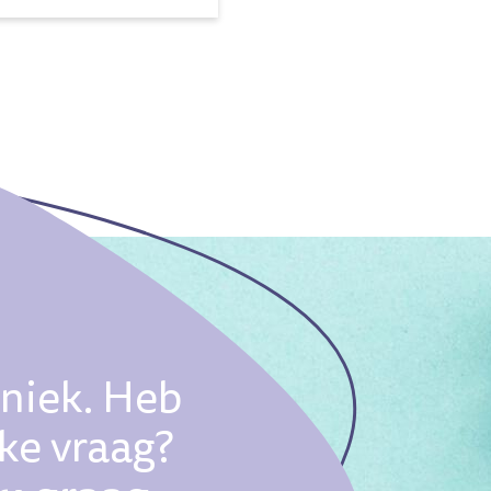
uniek. Heb
eke vraag?