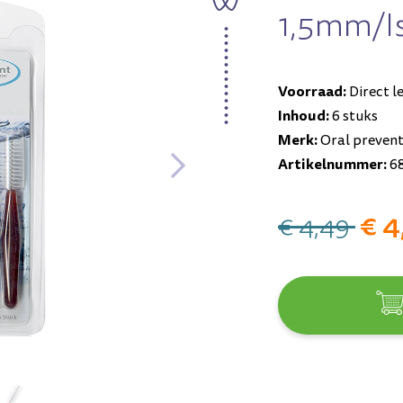
1,5mm/i
Voorraad:
Direct l
Inhoud:
6 stuks
Merk:
Oral preven
Artikelnummer:
6
€ 4
€ 4,49