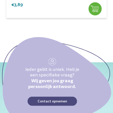
€3,89
Ieder gebit is uniek. Heb je
een specifieke vraag?
Wij geven jou graag
persoonlijk antwoord.
Contact opnemen