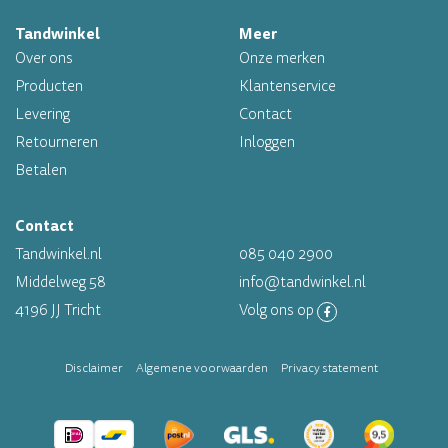
Tandwinkel
Meer
Professioneel assortiment
Over ons
Onze merken
Altijd op voorraad
Producten
Klantenservice
Levering
Contact
Op werkdagen voor 16.00 uur besteld, morgen in huis
Retourneren
Inloggen
Betalen
Contact
Tandwinkel.nl
085 040 2900
Middelweg 58
info@tandwinkel.nl
4196 JJ Tricht
Volg ons op
Disclaimer
Algemene voorwaarden
Privacy statement