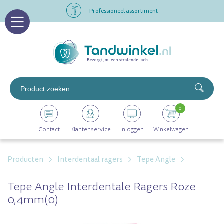
Professioneel assortiment
Altijd op voorraad
Op werkdagen voor 16.00 uur besteld, morgen in huis
Professioneel assortiment
0
Altijd op voorraad
Contact
Klantenservice
Inloggen
Winkelwagen
Op werkdagen voor 16.00 uur besteld, morgen in huis
Producten
Interdentaal ragers
Tepe Angle
Tepe Angle Interdentale Ragers Roze
0,4mm(0)