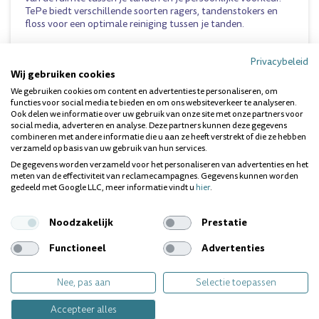
TePe biedt verschillende soorten ragers, tandenstokers en
floss voor een optimale reiniging tussen je tanden.
Speciale producten
Privacybeleid
TePe heeft speciale producten ontwikkeld om het reinigen
Wij gebruiken cookies
van o.a. verstandskiezen, implantaten of beugels te
We gebruiken cookies om content en advertenties te personaliseren, om
vergemakkelijken.
functies voor social media te bieden en om ons websiteverkeer te analyseren.
Ook delen we informatie over uw gebruik van onze site met onze partners voor
social media, adverteren en analyse. Deze partners kunnen deze gegevens
Dit product kunt u vinden in de volgende categorie:
ragers
.
combineren met andere informatie die u aan ze heeft verstrekt of die ze hebben
verzameld op basis van uw gebruik van hun services.
De gegevens worden verzameld voor het personaliseren van advertenties en het
Vragen over dit product? Wij helpen je
meten van de effectiviteit van reclamecampagnes. Gegevens kunnen worden
gedeeld met Google LLC, meer informatie vindt u
hier
.
graag!
Noodzakelijk
Prestatie
Gerelateerde producten
Functioneel
Advertenties
Nee, pas aan
Selectie toepassen
Accepteer alles