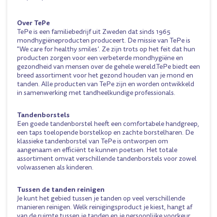
Over TePe
TePe is een familiebedrijf uit Zweden dat sinds 1965
mondhygiëneproducten produceert. De missie van TePe is
"We care for healthy smiles’. Ze zijn trots op het feit dat hun
producten zorgen voor een verbeterde mondhygiëne en
gezondheid van mensen over de gehele wereld.TePe biedt een
breed assortiment voor het gezond houden van je mond en
tanden. Alle producten van TePe zijn en worden ontwikkeld
in samenwerking met tandheelkundige professionals.
Tandenborstels
Een goede tandenborstel heeft een comfortabele handgreep,
een taps toelopende borstelkop en zachte borstelharen. De
klassieke tandenborstel van TePe is ontworpen om
aangenaam en efficiënt te kunnen poetsen. Het totale
assortiment omvat verschillende tandenborstels voor zowel
volwassenen als kinderen.
Tussen de tanden reinigen
Je kunt het gebied tussen je tanden op veel verschillende
manieren reinigen. Welk reinigingsproduct je kiest, hangt af
van de ruimte tussen je tanden en je persoonlijke voorkeur.