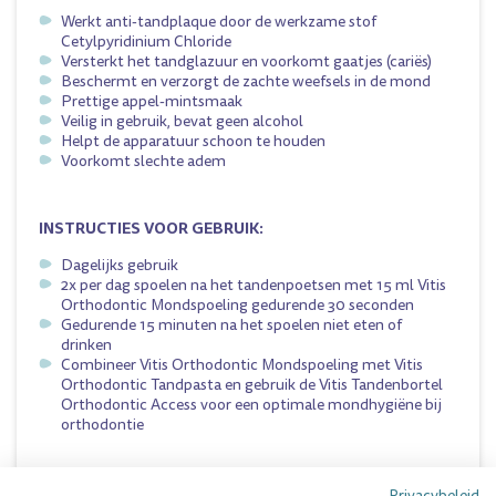
Werkt anti-tandplaque door de werkzame stof
Cetylpyridinium Chloride
Versterkt het tandglazuur en voorkomt gaatjes (cariës)
Beschermt en verzorgt de zachte weefsels in de mond
Prettige appel-mintsmaak
Veilig in gebruik, bevat geen alcohol
Helpt de apparatuur schoon te houden
Voorkomt slechte adem
INSTRUCTIES VOOR GEBRUIK:
Dagelijks gebruik
2x per dag spoelen na het tandenpoetsen met 15 ml Vitis
Orthodontic Mondspoeling gedurende 30 seconden
Gedurende 15 minuten na het spoelen niet eten of
drinken
Combineer Vitis Orthodontic Mondspoeling met
Vitis
Orthodontic Tandpasta
en gebruik de
Vitis Tandenbortel
Orthodontic Access
voor een optimale mondhygiëne bij
orthodontie
Dit product kunt u vinden in de volgende categorie:
Privacybeleid