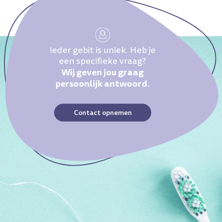
Ieder gebit is uniek. Heb je
een specifieke vraag?
Wij geven jou graag
persoonlijk antwoord.
Contact opnemen