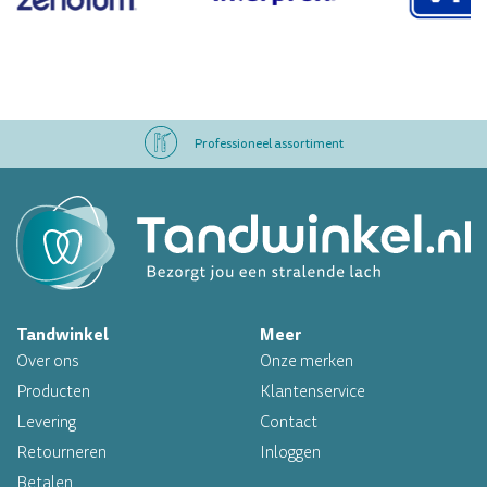
Professioneel assortiment
Altijd op voorraad
Op werkdagen voor 16.00 uur besteld, morgen in huis
Professioneel assortiment
Tandwinkel
Meer
Altijd op voorraad
Over ons
Onze merken
Op werkdagen voor 16.00 uur besteld, morgen in huis
Producten
Klantenservice
Levering
Contact
Retourneren
Inloggen
Betalen