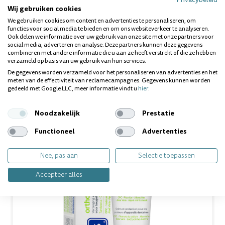
mondspoeling
.
Wij gebruiken cookies
We gebruiken cookies om content en advertenties te personaliseren, om
functies voor social media te bieden en om ons websiteverkeer te analyseren.
Vragen over dit product? Wij helpen je
Ook delen we informatie over uw gebruik van onze site met onze partners voor
social media, adverteren en analyse. Deze partners kunnen deze gegevens
graag!
combineren met andere informatie die u aan ze heeft verstrekt of die ze hebben
verzameld op basis van uw gebruik van hun services.
De gegevens worden verzameld voor het personaliseren van advertenties en het
meten van de effectiviteit van reclamecampagnes. Gegevens kunnen worden
Gerelateerde producten
gedeeld met Google LLC, meer informatie vindt u
hier
.
Noodzakelijk
Prestatie
Aanbieding
Functioneel
Advertenties
Nee, pas aan
Selectie toepassen
Accepteer alles