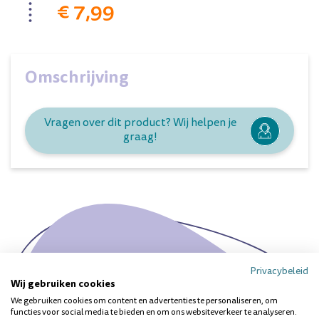
€ 7,99
Omschrijving
Vragen over dit product? Wij helpen je
graag!
Privacybeleid
Wij gebruiken cookies
Ieder gebit is uniek. Heb je
We gebruiken cookies om content en advertenties te personaliseren, om
een specifieke vraag?
functies voor social media te bieden en om ons websiteverkeer te analyseren.