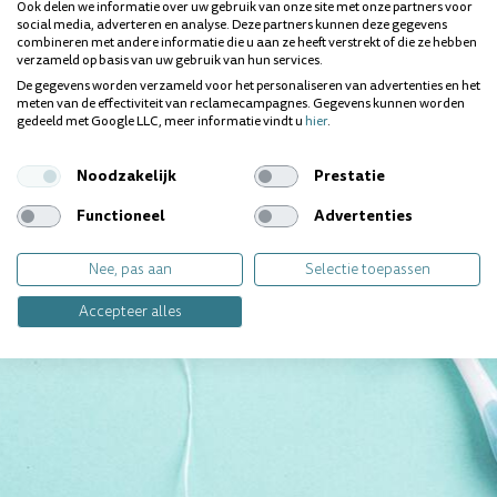
Wij geven jou graag
Ook delen we informatie over uw gebruik van onze site met onze partners voor
social media, adverteren en analyse. Deze partners kunnen deze gegevens
persoonlijk antwoord.
combineren met andere informatie die u aan ze heeft verstrekt of die ze hebben
verzameld op basis van uw gebruik van hun services.
De gegevens worden verzameld voor het personaliseren van advertenties en het
Contact opnemen
meten van de effectiviteit van reclamecampagnes. Gegevens kunnen worden
gedeeld met Google LLC, meer informatie vindt u
hier
.
Noodzakelijk
Prestatie
Functioneel
Advertenties
Nee, pas aan
Selectie toepassen
Accepteer alles