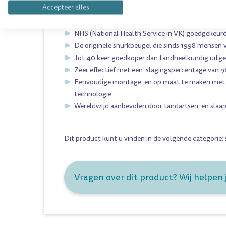
VOORDELEN VAN EEN EASIFIT PINK STANDAR
Accepteer alles
Speciaal ontworpen kleur op verzoek van vrouwe
NHS (National Health Service in VK) goedgekeurd
De originele snurkbeugel die sinds 1998 mensen v
Tot 40 keer goedkoper dan tandheelkundig uitge
Zeer effectief met een slagingspercentage van 
Eenvoudige montage en op maat te maken met d
technologie.
Wereldwijd aanbevolen door tandartsen en slaap
Dit product kunt u vinden in de volgende categorie:
Vragen over dit product? Wij helpen 