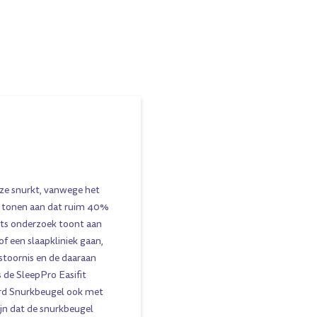
ze snurkt, vanwege het
en tonen aan dat ruim 40%
its onderzoek toont aan
of een slaapkliniek gaan,
stoornis en de daaraan
s de SleepPro Easifit
ard Snurkbeugel ook met
ijn dat de snurkbeugel