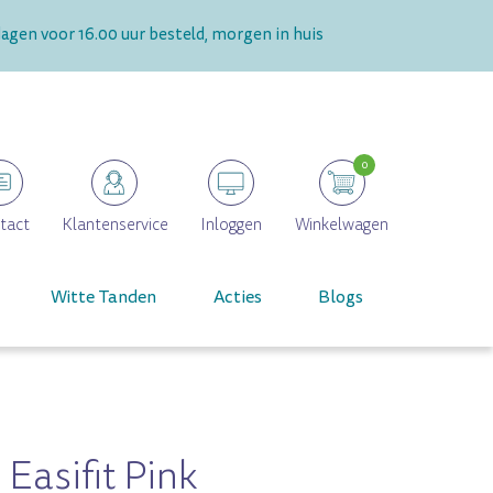
gen voor 16.00 uur besteld, morgen in huis
0
tact
Klantenservice
Inloggen
Winkelwagen
Witte Tanden
Acties
Blogs
Easifit Pink