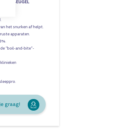
D SNURKBEUGEL
n.
.
an het snurken af helpt.
ruste apparaten.
98%.
e “boil-and-bite”-
klinieken
sleeppro
.
je graag!