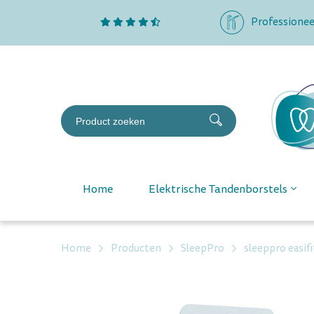
Professionee
Home
Elektrische Tandenborstels
Home
Producten
SleepPro
sleeppro easif