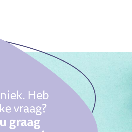
uniek. Heb
eke vraag?
ou graag