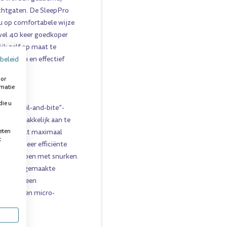
uchtgaten. De SleepPro
 u op comfortabele wijze
wel 40 keer goedkoper
jk zelf op maat te
bevolen en effectief
beleid
oor
rmatie
die u
mde “boil-and-bite”-
 zit en makkelijk aan te
eten
el op Maat maximaal
t
 dat de zeer efficiënte
aten stoppen met snurken.
 op maat gemaakte
kbaar in een
biedt tegen micro-