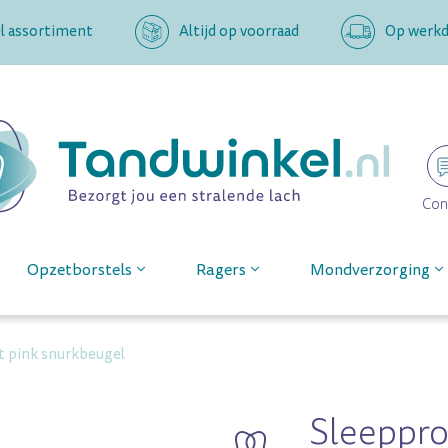
l assortiment
Altijd op voorraad
Op werkda
Con
Opzetborstels
Ragers
Mondverzorging
it pink snurkbeugel
Sleeppro 