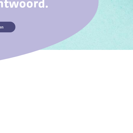
antwoord.
en