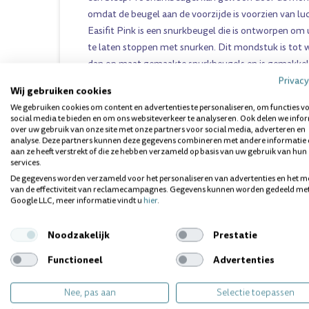
omdat de beugel aan de voorzijde is voorzien van l
Easifit Pink is een snurkbeugel die is ontworpen om
te laten stoppen met snurken. Dit mondstuk is tot 
dan op maat gemaakte snurkbeugels en is gemakkeli
brengen. Bovendien is onze snurkbeugel medisch aan
Privacy
Wij gebruiken cookies
vanaf het eerste gebruik.
We gebruiken cookies om content en advertenties te personaliseren, om functies v
social media te bieden en om ons websiteverkeer te analyseren. Ook delen we info
over uw gebruik van onze site met onze partners voor social media, adverteren en
VIA BOIL & BITE OP MAAT MAKEN
analyse. Deze partners kunnen deze gegevens combineren met andere informatie 
De SleepPro Easifit Standard werkt met de zogenaa
aan ze heeft verstrekt of die ze hebben verzameld op basis van uw gebruik van hun
techniek, om er zeker van te zijn dat hij comfortabel
services.
De gegevens worden verzameld voor het personaliseren van advertenties en het m
passen is. Hoewel een SleepPro Custom Snurkbeug
van de effectiviteit van reclamecampagnes. Gegevens kunnen worden gedeeld me
comfort biedt en doeltreffend is, vinden veel klanten
Google LLC, meer informatie vindt u
hier
.
SleepPro Easifit Standaard voldoende is om ze te l
Zij hebben dan ook geen behoefte aan een speciaal
Noodzakelijk
Prestatie
snurkbeugel. De Easifit snurkbeugel is nu ook beschi
Functioneel
Advertenties
antimicrobiële versie, die tot 99,99% bescherming 
organismen en tevens langer meegaat.
Nee, pas aan
Selectie toepassen