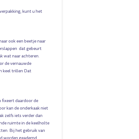
rpakking, kunt u het
aar ook een beetje naar
erslappen ­ dat gebeurt
ak wat naar achteren.
oor de vernauwde
 keel trillen Dat
 fixeert daardoor de
oor kan de onderkaak niet
 zelfs iets verder dan
nde ruimte in de keelholte
itten. Bij het gebruik van
nd worden geademd,