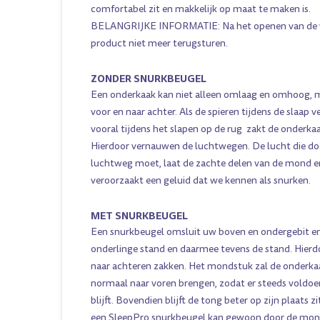
comfortabel zit en makkelijk op maat te maken is.
BELANGRIJKE INFORMATIE: Na het openen van de ve
product niet meer terugsturen.
ZONDER SNURKBEUGEL
Een onderkaak kan niet alleen omlaag en omhoog, m
voor en naar achter. Als de spieren tijdens de slaap v
vooral tijdens het slapen op de rug ­ zakt de onderka
Hierdoor vernauwen de luchtwegen. De lucht die d
luchtweg moet, laat de zachte delen van de mond en
veroorzaakt een geluid dat we kennen als snurken.
MET SNURKBEUGEL
Een snurkbeugel omsluit uw boven­ en ondergebit en
onderlinge stand en daarmee tevens de stand. Hierd
naar achteren zakken. Het mondstuk zal de onderkaak
normaal naar voren brengen, zodat er steeds voldoe
blijft. Bovendien blijft de tong beter op zijn plaats z
een SleepPro snurkbeugel kan gewoon door de mo