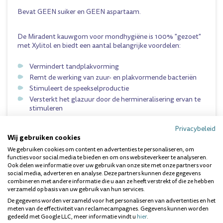
Bevat GEEN suiker en GEEN aspartaam.
De Miradent kauwgom voor mondhygiëne is 100% "gezoet"
met Xylitol en biedt een aantal belangrijke voordelen:
Vermindert tandplakvorming
Remt de werking van zuur- en plakvormende bacteriën
Stimuleert de speekselproductie
Versterkt het glazuur door de hermineralisering ervan te
stimuleren
Vermindering van cariësoverdracht tijdens zwangerschap
van moeder op kind
Privacybeleid
Wij gebruiken cookies
Xylitol heeft weinig invloed op het niveau van de insuline en
We gebruiken cookies om content en advertenties te personaliseren, om
functies voor social media te bieden en om ons websiteverkeer te analyseren.
kan worden gebruikt door mensen met diabetes.
Ook delen we informatie over uw gebruik van onze site met onze partners voor
social media, adverteren en analyse. Deze partners kunnen deze gegevens
combineren met andere informatie die u aan ze heeft verstrekt of die ze hebben
Vragen over dit product? Wij helpen je
verzameld op basis van uw gebruik van hun services.
graag!
De gegevens worden verzameld voor het personaliseren van advertenties en het
meten van de effectiviteit van reclamecampagnes. Gegevens kunnen worden
gedeeld met Google LLC, meer informatie vindt u
hier
.