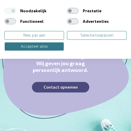
Noodzakelijk
Prestatie
Functioneel
Advertenties
Nee, pas aan
Selectie toepassen
Accepteer alles
Ieder gebit is uniek. Heb je
een specifieke vraag?
Wij geven jou graag
persoonlijk antwoord.
Contact opnemen