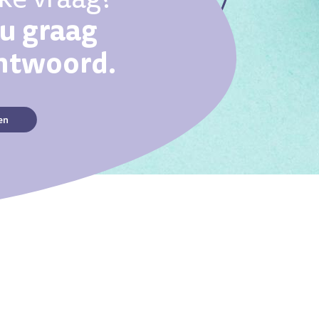
ou graag
antwoord.
en