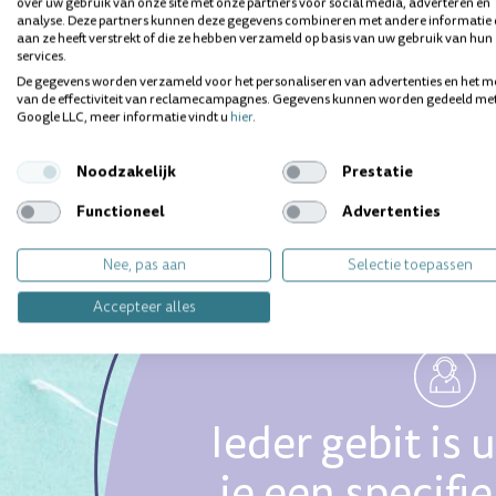
over uw gebruik van onze site met onze partners voor social media, adverteren en
analyse. Deze partners kunnen deze gegevens combineren met andere informatie 
aan ze heeft verstrekt of die ze hebben verzameld op basis van uw gebruik van hun
services.
De gegevens worden verzameld voor het personaliseren van advertenties en het m
van de effectiviteit van reclamecampagnes. Gegevens kunnen worden gedeeld me
Google LLC, meer informatie vindt u
hier
.
Noodzakelijk
Prestatie
Functioneel
Advertenties
Nee, pas aan
Selectie toepassen
Accepteer alles
Ieder gebit is 
je een specifi