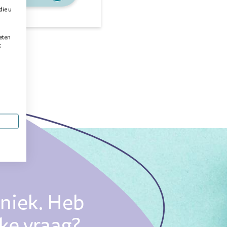
die u
eten
t
uniek. Heb
eke vraag?