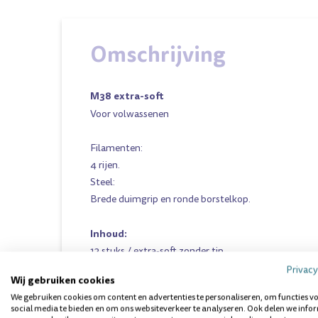
Omschrijving
M38 extra-soft
Voor volwassenen
Filamenten:
4 rijen.
Steel:
Brede duimgrip en ronde borstelkop.
Inhoud:
12 stuks / extra-soft
zonder tip
Privacy
Wij gebruiken cookies
We gebruiken cookies om content en advertenties te personaliseren, om functies v
Vragen over dit product? Wij helpen 
social media te bieden en om ons websiteverkeer te analyseren. Ook delen we info