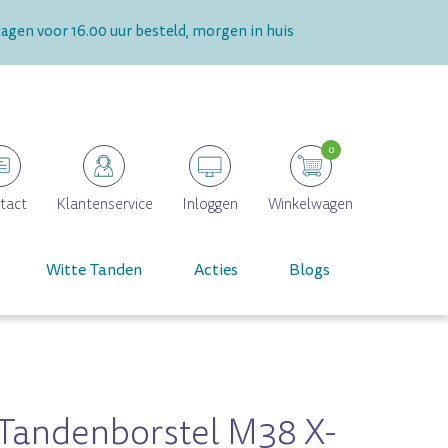
gen voor 16.00 uur besteld, morgen in huis
0
tact
Klantenservice
Inloggen
Winkelwagen
Witte Tanden
Acties
Blogs
Tandenborstel M38 X-