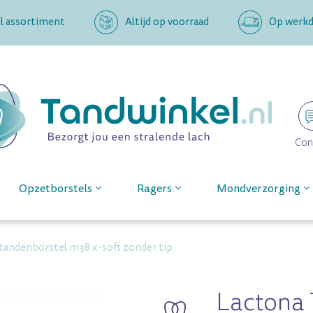
l assortiment
Altijd op voorraad
Op werkda
Con
Opzetborstels
Ragers
Mondverzorging
 tandenborstel m38 x-soft zonder tip
Lactona 