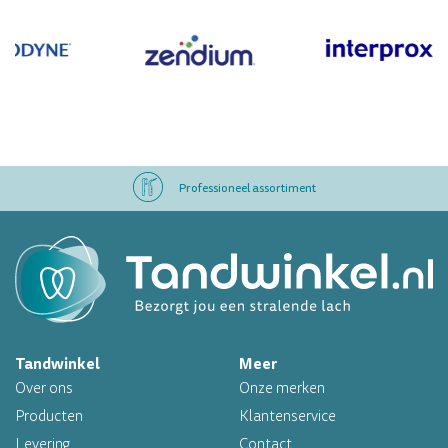
Professioneel assortiment
Altijd op voorraad
Op werkdagen voor 16.00 uur besteld, morgen in huis
Tandwinkel
Meer
Professioneel assortiment
Over ons
Onze merken
Altijd op voorraad
Producten
Klantenservice
Levering
Contact