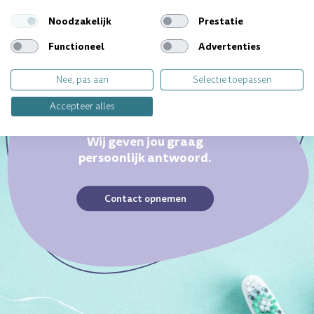
Noodzakelijk
Prestatie
Functioneel
Advertenties
Nee, pas aan
Selectie toepassen
Accepteer alles
Ieder gebit is uniek. Heb je
een specifieke vraag?
Wij geven jou graag
persoonlijk antwoord.
Contact opnemen