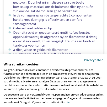
gebleven. Door het minimaliseren van overbodig
borstelkop-materiaal om de buitenste rijen nylon tufts
zijn ook de laatste molaren goed bereikbaar
In de vormgeving van de lange rechte 2 componenten
handle met duimgrip is effectiviteit en comfort
samengebracht
Geleverd met rubberen tip
Door dit recht en gepatenteerd multi-tufted borstel-
oppervlak waarbij de afgeronde nylon filamenten dichtbij
elkaar staan wordt, zover mogelijk, trauma aan tand- en
tandvlees voorkomen
4 rijen, witte en gekleurde filamenten
Leverbaar in
Ultra Soft
,
X-soft
,
Soft
en
Medium
Privacybeleid
Wij gebruiken cookies
Dit product kunt u vinden in de volgende categorie:
We gebruiken cookies om content en advertenties te personaliseren, om
handtandenborstels
.
functies voor social media te bieden en om ons websiteverkeer te analyseren.
Ook delen we informatie over uw gebruik van onze site met onze partners voor
social media, adverteren en analyse. Deze partners kunnen deze gegevens
combineren met andere informatie die u aan ze heeft verstrekt of die ze hebben
Vragen over dit product? Wij helpen je
verzameld op basis van uw gebruik van hun services.
graag!
De gegevens worden verzameld voor het personaliseren van advertenties en het
meten van de effectiviteit van reclamecampagnes. Gegevens kunnen worden
gedeeld met Google LLC, meer informatie vindt u
hier
.