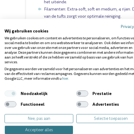
het uiteinde.
Filamenten: Extra-soft, soft en medium, 4 rijen. 
van de tufts zorgt voor optimale reiniging.
Privacy
Wij verkopen deze tandenborstel in 3 verschillende 
Wij gebruiken cookies
We gebruiken cookies om content en advertenties te personaliseren, om functies v
X-Soft
social media te bieden en om ons websiteverkeer te analyseren. Ook delen we info
Soft
over uw gebruik van onze site met onze partners voor social media, adverteren en
analyse. Deze partners kunnen deze gegevens combineren met andere informatie 
Medium
aan ze heeft verstrekt of die ze hebben verzameld op basis van uw gebruik van hun
services.
Dit product kunt u vinden in de volgende categorie:
De gegevens worden verzameld voor het personaliseren van advertenties en het m
van de effectiviteit van reclamecampagnes. Gegevens kunnen worden gedeeld me
Google LLC, meer informatie vindt u
hier
.
Vragen over dit product? Wij helpen 
Noodzakelijk
Prestatie
Functioneel
Advertenties
Nee, pas aan
Selectie toepassen
Accepteer alles