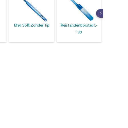
M39 Soft Zonder Tip
Reistandenborstel C-
Med
139