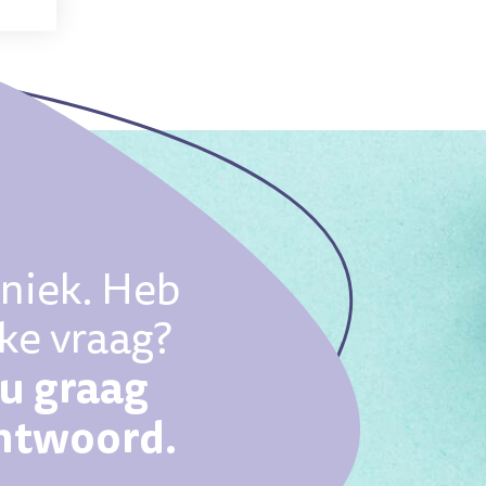
uniek. Heb
eke vraag?
ou graag
antwoord.