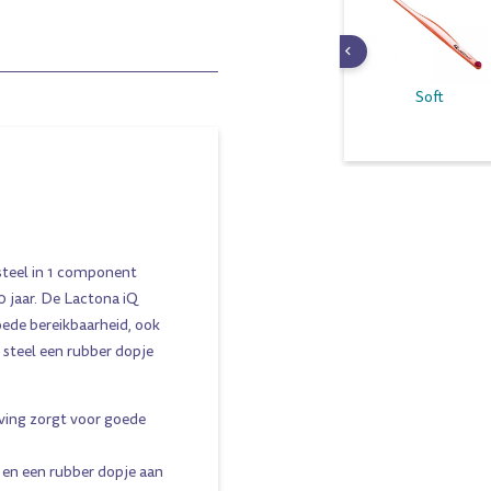
M40 Medium Zonder
M38 Zonder Tip
Soft
Tip
teel in 1 component
0 jaar. De Lactona iQ
oede bereikbaarheid, ook
 steel een rubber dopje
ing zorgt voor goede
 en een rubber dopje aan