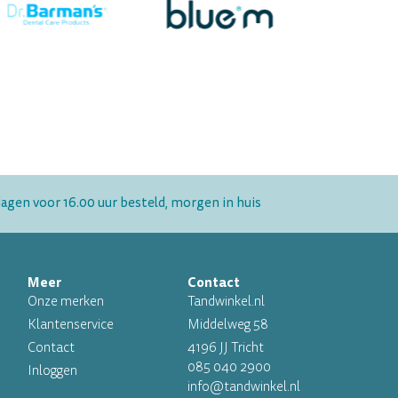
gen voor 16.00 uur besteld, morgen in huis
Meer
Contact
Onze merken
Tandwinkel.nl
Klantenservice
Middelweg 58
Contact
4196 JJ Tricht
085 040 2900
Inloggen
info@tandwinkel.nl