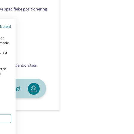
De specifieke positionering
beleid
maten:
oor
rmatie
die u
handtandenborstels
.
eten
t
je graag!