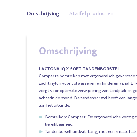
Omschrijving
Staffel producten
ruity 13cm
M30 Junior
M31 Soft Zonder Tip
Omschrijving
LACTONA IQ X-SOFT TANDENBORSTEL
Compacte borstelkop met ergonomisch gevormde s
zacht nylon voor volwassenen en kinderen vanaf ± 1
zorgt voor optimale verwijdering van tandplak en g
achterin de mond. De tandenborstel heeft een lange
aan het uiteinde.
Borstelkop: Compact. De ergonomische vormgev
bereikbaarheid.
Tandenborselhandvat: Lang, met een smalle hals