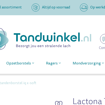
l assortiment
Altijd op voorraad
Op werkda
Con
Opzetborstels
Ragers
Mondverzorging
tandenborstel iq x-soft
Lactona 