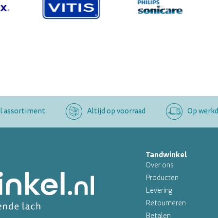
l assortiment
Altijd op voorraad
Op werkda
Tandwinkel
Over ons
Producten
Levering
Retourneren
Betalen