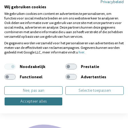
Privacybeleid
het gelijkmatig verdelen van de fluor ook op de plaatsen die
Wij gebruiken cookies
het meeste risico lopen, zoals de kiezen, de spleten, de
raakvlakken en de rand van het tandvlees.
We gebruiken cookies om content en advertenties te personaliseren, om
functies voor social media te bieden en om ons websiteverkeer te analyseren.
Ook delen we informatie over uw gebruik van onze site met onze partners voor
Professionele erkenning
social media, adverteren en analyse. Deze partners kunnen deze gegevens
Tandartsen uit verschillende landen hebben de Superbrush-
combineren met andere informatie die u aan ze heeft verstrekt of die ze hebben
methode al erkend. Europese en Scandinavische tandartsen
verzameld op basis van uw gebruik van hun services.
hebben al massaal hun goedkeuring geuit voor de
De gegevens worden verzameld voor het personaliseren van advertenties en het
superbrush, die ontworpen werd door de Noorse tandarts
meten van de effectiviteit van reclamecampagnes. Gegevens kunnen worden
Rolf Barman en al een prijs won voor zijn
gedeeld met Google LLC, meer informatie vindt u
hier
.
gebruiksvriendelijkheid.
Noodzakelijk
Prestatie
Dit product kunt u vinden in de volgende categorie:
handtandenborstels
.
Functioneel
Advertenties
Nee, pas aan
Selectie toepassen
Vragen over dit product? Wij helpen je
graag!
Accepteer alles