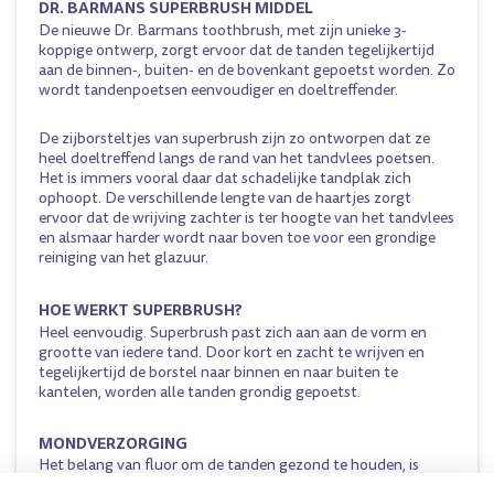
DR. BARMANS SUPERBRUSH MIDDEL
De nieuwe Dr. Barmans toothbrush, met zijn unieke 3-
koppige ontwerp, zorgt ervoor dat de tanden tegelijkertijd
aan de binnen-, buiten- en de bovenkant gepoetst worden. Zo
wordt tandenpoetsen eenvoudiger en doeltreffender.
De zijborsteltjes van superbrush zijn zo ontworpen dat ze
heel doeltreffend langs de rand van het tandvlees poetsen.
Het is immers vooral daar dat schadelijke tandplak zich
ophoopt. De verschillende lengte van de haartjes zorgt
ervoor dat de wrijving zachter is ter hoogte van het tandvlees
en alsmaar harder wordt naar boven toe voor een grondige
reiniging van het glazuur.
HOE WERKT SUPERBRUSH?
Heel eenvoudig. Superbrush past zich aan aan de vorm en
grootte van iedere tand. Door kort en zacht te wrijven en
tegelijkertijd de borstel naar binnen en naar buiten te
kantelen, worden alle tanden grondig gepoetst.
MONDVERZORGING
Het belang van fluor om de tanden gezond te houden, is
algemeen erkend. Superbrush speelt een belangrijke rol bij