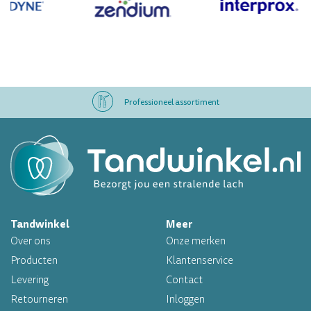
Professioneel assortiment
Altijd op voorraad
Op werkdagen voor 16.00 uur besteld, morgen in huis
Tandwinkel
Meer
Professioneel assortiment
Over ons
Onze merken
Altijd op voorraad
Producten
Klantenservice
Levering
Contact
Op werkdagen voor 16.00 uur besteld, morgen in huis
Retourneren
Inloggen