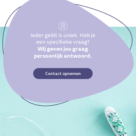
Ieder gebit is uniek. Heb je
een specifieke vraag?
Wij geven jou graag
persoonlijk antwoord.
Contact opnemen