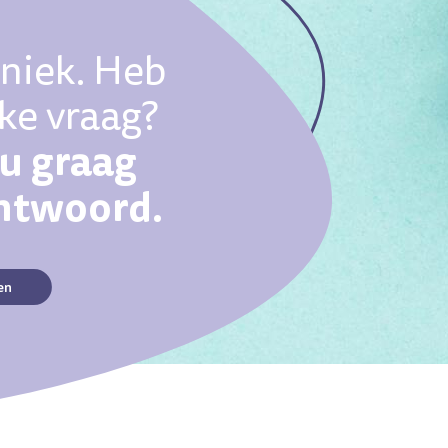
uniek. Heb
eke vraag?
ou graag
antwoord.
en