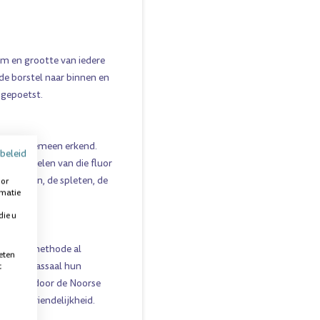
rm en grootte van iedere
 de borstel naar binnen en
 gepoetst.
n, is algemeen erkend.
beleid
atig verdelen van die fluor
 de kiezen, de spleten, de
oor
rmatie
die u
erbrush-methode al
eten
ben al massaal hun
t
en werd door de Noorse
bruiksvriendelijkheid.