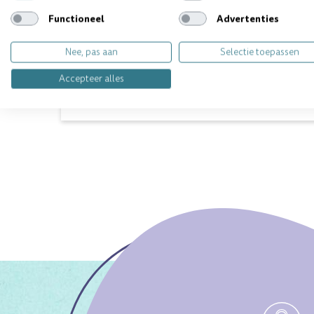
Dit product kunt u vinden in de volgende categorie:
Functioneel
Advertenties
Nee, pas aan
Selectie toepassen
Vragen over dit product? Wij helpen 
Accepteer alles