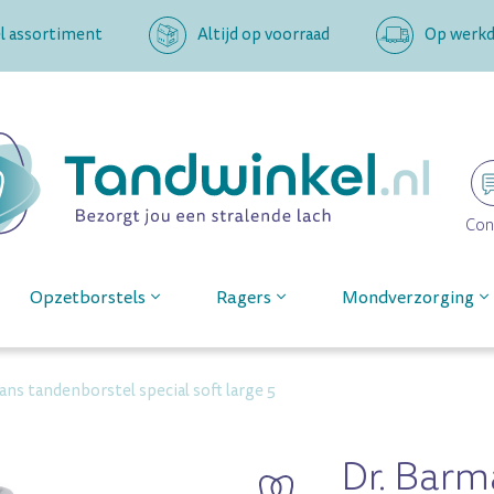
l assortiment
Altijd op voorraad
Op werkda
Con
Opzetborstels
Ragers
Mondverzorging
ans tandenborstel special soft large 5
Dr. Barm