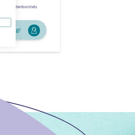
handtandenborstels
.
je graag!