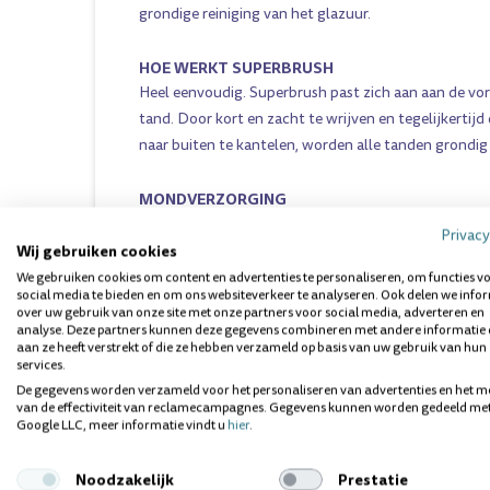
grondige reiniging van het glazuur.
HOE WERKT SUPERBRUSH
Heel eenvoudig. Superbrush past zich aan aan de vo
tand. Door kort en zacht te wrijven en tegelijkertijd
naar buiten te kantelen, worden alle tanden grondig
MONDVERZORGING
Het belang van fluor om de tanden gezond te houde
Privacy
Superbrush speelt een belangrijke rol bij het gelijkm
Wij gebruiken cookies
ook op de plaatsen die het meeste risico lopen, zoals
We gebruiken cookies om content en advertenties te personaliseren, om functies v
social media te bieden en om ons websiteverkeer te analyseren. Ook delen we info
raakvlakken, de rand van het tandvlees...
over uw gebruik van onze site met onze partners voor social media, adverteren en
analyse. Deze partners kunnen deze gegevens combineren met andere informatie 
aan ze heeft verstrekt of die ze hebben verzameld op basis van uw gebruik van hun
PROFESSIONELE ERKENNING
services.
Tandartsen uit verschillende landen hebben de Sup
De gegevens worden verzameld voor het personaliseren van advertenties en het m
erkend. Europese en Scandinavische tandartsen heb
van de effectiviteit van reclamecampagnes. Gegevens kunnen worden gedeeld me
Google LLC, meer informatie vindt u
hier
.
goedkeuring geuit voor de Superbrush, die ontworp
tandarts Rolf Barman en al een prijs won voor zijn ge
Noodzakelijk
Prestatie