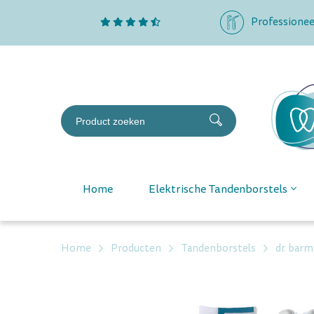
Professionee
Home
Elektrische Tandenborstels
Home
Producten
Tandenborstels
dr. barm