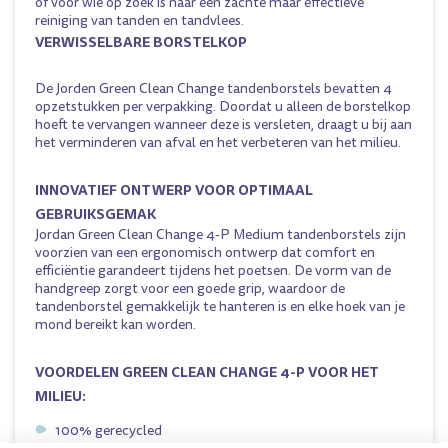
of voor wie op zoek is naar een zachte maar effectieve
reiniging van tanden en tandvlees.
VERWISSELBARE BORSTELKOP
De Jorden Green Clean Change tandenborstels bevatten 4
opzetstukken per verpakking. Doordat u alleen de borstelkop
hoeft te vervangen wanneer deze is versleten, draagt u bij aan
het verminderen van afval en het verbeteren van het milieu.
INNOVATIEF ONTWERP VOOR OPTIMAAL
GEBRUIKSGEMAK
Jordan Green Clean Change 4-P Medium tandenborstels zijn
voorzien van een ergonomisch ontwerp dat comfort en
efficiëntie garandeert tijdens het poetsen. De vorm van de
handgreep zorgt voor een goede grip, waardoor de
tandenborstel gemakkelijk te hanteren is en elke hoek van je
mond bereikt kan worden.
VOORDELEN
GREEN CLEAN CHANGE 4-P
VOOR HET
MILIEU:
100% gerecycled