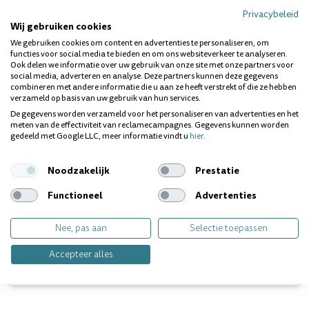
100% plastic vrije verpakking
Verwisselbare kop
Privacybeleid
Wij gebruiken cookies
We gebruiken cookies om content en advertenties te personaliseren, om
De Jordan Tandenborstel Green Clean Change 4-P is ook
functies voor social media te bieden en om ons websiteverkeer te analyseren.
verkrijgbaar in
Soft
Ook delen we informatie over uw gebruik van onze site met onze partners voor
social media, adverteren en analyse. Deze partners kunnen deze gegevens
combineren met andere informatie die u aan ze heeft verstrekt of die ze hebben
JORDAN
verzameld op basis van uw gebruik van hun services.
Jordan is een Scandinavisch merk dat al sinds 1927
De gegevens worden verzameld voor het personaliseren van advertenties en het
verkrijgbaar is. Het assortiment van Jordan bestaat uit
meten van de effectiviteit van reclamecampagnes. Gegevens kunnen worden
gedeeld met Google LLC, meer informatie vindt u
producten van goede kwaliteit en deze zijn speciaal
hier
.
ontworpen om de mondverzorging van mensen gemakkelijk
te maken. Jordan heeft op maat gemaakt producten die zijn
Noodzakelijk
Prestatie
ontworpen voor individuele behoeften, voorkeuren en
routines.
Functioneel
Advertenties
Voor meer Jordan producten druk op deze zin
Nee, pas aan
Selectie toepassen
Vragen over dit product? Wij helpen je
graag!
Accepteer alles