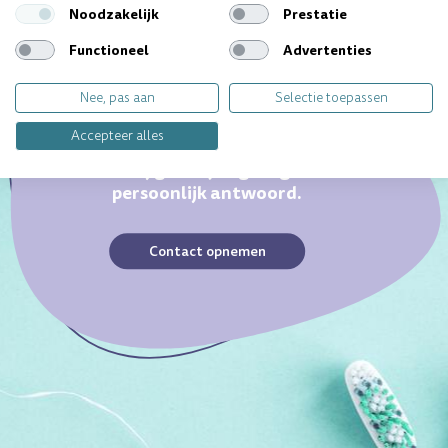
Noodzakelijk
Prestatie
Functioneel
Advertenties
Nee, pas aan
Selectie toepassen
Ieder gebit is uniek. Heb je
Accepteer alles
een specifieke vraag?
Wij geven jou graag
persoonlijk antwoord.
Contact opnemen