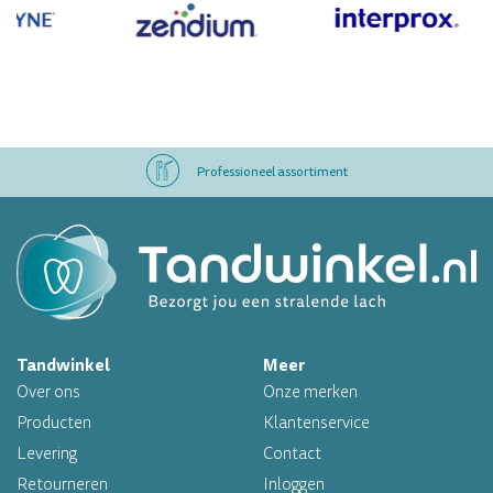
Professioneel assortiment
Altijd op voorraad
Op werkdagen voor 16.00 uur besteld, morgen in huis
Tandwinkel
Meer
Professioneel assortiment
Over ons
Onze merken
Altijd op voorraad
Producten
Klantenservice
Levering
Contact
Op werkdagen voor 16.00 uur besteld, morgen in huis
Retourneren
Inloggen