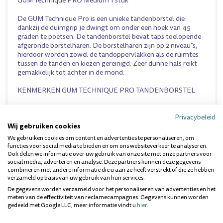
GUM Technique PRO Medium 1 stuk
De GUM Technique Pro is een unieke tandenborstel die
dankzij de duimgrip je dwingt om onder een hoek van 45
graden te poetsen. De tandenborstel bevat taps toelopende
afgeronde borstelharen. De borstelharen zijn op 2 niveau"s,
hierdoor worden zowel de tandoppervlakken als de ruimtes
tussen de tanden en kiezen gereinigd. Zeer dunne hals reikt
gemakkelijk tot achter in de mond.
KENMERKEN GUM TECHNIQUE PRO TANDENBORSTEL
Medium borstelharen
Unieke duimgrip
Privacybeleid
Wij gebruiken cookies
Taps toelopende borstelharen
Dunne hals
We gebruiken cookies om content en advertenties te personaliseren, om
functies voor social media te bieden en om ons websiteverkeer te analyseren.
Ook delen we informatie over uw gebruik van onze site met onze partners voor
social media, adverteren en analyse. Deze partners kunnen deze gegevens
Vragen over dit product? Wij helpen je
combineren met andere informatie die u aan ze heeft verstrekt of die ze hebben
graag!
verzameld op basis van uw gebruik van hun services.
De gegevens worden verzameld voor het personaliseren van advertenties en het
meten van de effectiviteit van reclamecampagnes. Gegevens kunnen worden
gedeeld met Google LLC, meer informatie vindt u
hier
.