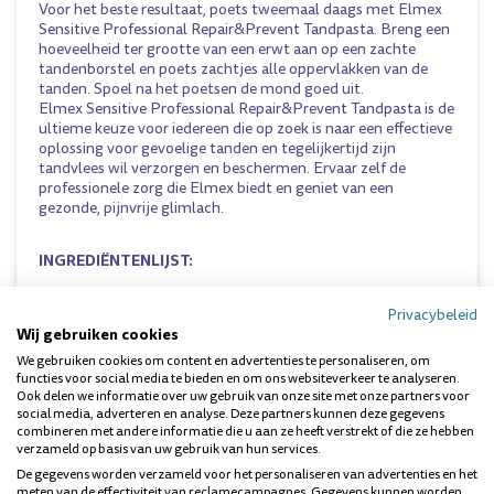
Voor het beste resultaat, poets tweemaal daags met Elmex
Sensitive Professional Repair&Prevent
Tandpasta
. Breng een
hoeveelheid ter grootte van een erwt aan op een
zachte
tandenborstel
en poets zachtjes alle oppervlakken van de
tanden. Spoel na het poetsen de mond goed uit.
Elmex Sensitive Professional Repair&Prevent Tandpasta is de
ultieme keuze voor iedereen die op zoek is naar een effectieve
oplossing voor gevoelige tanden en tegelijkertijd zijn
tandvlees wil verzorgen en beschermen. Ervaar zelf de
professionele zorg die Elmex biedt en geniet van een
gezonde, pijnvrije glimlach.
INGREDIËNTENLIJST:
Privacybeleid
Arginine: Dit essentiële aminozuur is het kerncomponent
Wij gebruiken cookies
van de Pro-Argin technologie. Arginine helpt bij het
We gebruiken cookies om content en advertenties te personaliseren, om
verzegelen van de kanalen die naar de gevoelige
functies voor social media te bieden en om ons websiteverkeer te analyseren.
tandzenuwen leiden, waardoor directe en langdurige
Ook delen we informatie over uw gebruik van onze site met onze partners voor
verlichting wordt geboden bij gevoeligheid.
social media, adverteren en analyse. Deze partners kunnen deze gegevens
Calciumcarbonaat: Een mild schuurmiddel dat helpt bij
combineren met andere informatie die u aan ze heeft verstrekt of die ze hebben
het verwijderen van oppervlakkige vlekken en tandplak,
verzameld op basis van uw gebruik van hun services.
wat bijdraagt aan een schonere en wittere glimlach.
De gegevens worden verzameld voor het personaliseren van advertenties en het
Natriummonofluorfosfaat: Een fluoridebron die helpt bij
meten van de effectiviteit van reclamecampagnes. Gegevens kunnen worden