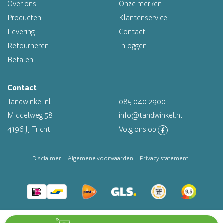
Over ons
Onze merken
Altijd op voorraad
Producten
Klantenservice
Levering
Contact
Op werkdagen voor 16.00 uur besteld, morgen in huis
Retourneren
Inloggen
Betalen
Contact
Tandwinkel.nl
085 040 2900
Middelweg 58
info@tandwinkel.nl
4196 JJ Tricht
Volg ons op
Disclaimer
Algemene voorwaarden
Privacy statement