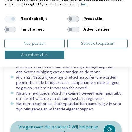
het versterken van het tandglazuur, waardoor het beter
gedeeld met Google LLC, meer informatie vindt u
hier
.
bestand is tegen zuuraanvallen en de vorming van cariës
wordt voorkomen.
Noodzakelijk
Prestatie
Glycerine: Een vochtinbrengend middel dat helpt om de
tandpasta een soepele consistentie te geven en de
Functioneel
Advertenties
mondhydratatie te ondersteunen.
Water: Dient als oplosmiddel voor de ingrediënten en
geeft de tandpasta de juiste consistentie.
Nee, pas aan
Selectie toepassen
Cellulosegom: Een verdikkingsmiddel dat zorgt voor de
gladde textuur van de tandpasta en helpt de ingrediënten
Accepteer alles
gelijkmatig verdeeld te houden.
Natriumlaurylsulfaat (SLS): Een oppervlakteactieve stof
die zorgt voor het schuimend effect, wat bijdraagt aan
een betere reiniging van de tanden en de mond.
Aroma's: Natuurlijke of synthetische stoffen die worden
gebruikt om de tandpasta een aangename smaak en geur
te geven, vaak mint voor een fris gevoel.
Natriumhydroxide: Wordt in kleine hoeveelheden gebruikt
om de pH-waarde van de tandpasta te reguleren.
Natriumbicarbonaat (baking soda): Kan aanwezig zijn voor
zijn reinigende en wittende eigenschappen.
Vragen over dit product? Wij helpen je