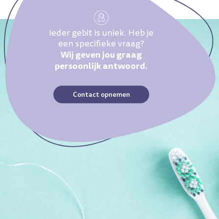
Ieder gebit is uniek. Heb je
een specifieke vraag?
Wij geven jou graag
persoonlijk antwoord.
Contact opnemen