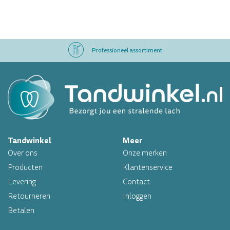
Professioneel assortiment
Altijd op voorraad
Op werkdagen voor 16.00 uur besteld, morgen in huis
Tandwinkel
Meer
Professioneel assortiment
Over ons
Onze merken
Altijd op voorraad
Producten
Klantenservice
Levering
Contact
Op werkdagen voor 16.00 uur besteld, morgen in huis
Retourneren
Inloggen
Betalen