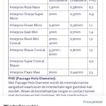
Borsteldikte
Draaddikte
PHD
Interprox Roze Nano
1,9mm
0,38mm
0,7
Interprox Oranje Super
2mm
0,5mm
0,9
Micro
Interprox Groen Micro
2,4mm
0,56mm
1,1
Interprox Geel Mini
3mm
0,7mm
1,4
Interprox Rood Mini
2mm -
0,6mm
1,2
Conical
4mm
Interprox Blauw Conical
3,5mm -
0,8mm
1,7
6mm
Interprox Super Conical
2,0
Blauw
Interprox Paars Maxi
6mm
0,94mm
2,3
PHD (Passage Hole Diameter):
Met Passage Hole Diameter wordt de minimale ruimte
aangeduid waartussen de interdentale rager gestoken kan
worden. Alleen de borstelhaartjes mogen in contact komen
met de tanden en het tandvlees. Als het ijzerdraadje in
aanraking komt met het tandvlees of als het ijzerdraadje snel
Privacybeleid
verbuigt, dan wordt het aangeraden om een interdentale
Wij gebruiken cookies