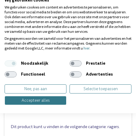
rager met een kleinere PHD te gebruiken.
We gebruiken cookies om content en advertenties te personaliseren, om
functies voor social media te bieden en om ons websiteverkeer te analyseren.
GEBRUIKSAANWIJZING
Ook delen we informatie over uw gebruik van onze site met onze partners voor
social media, adverteren en analyse. Deze partners kunnen deze gegevens
combineren met andere informatie die u aan ze heeft verstrekt of die ze hebben
Let goed op dat u de meest geschikte maat Interprox
verzameld op basis van uw gebruik van hun services.
kiest.Voor elke interdentale ruimte dient de juiste maat
bepaald te worden. Het borsteltje moet gemakkelijk maar
De gegevens worden verzameld voor het personaliseren van advertenties en het
wel met een zekere weerstand tussen de tanden en kiezen
meten van de effectiviteit van reclamecampagnes. Gegevens kunnen worden
gedeeld met Google LLC, meer informatie vindt u
hier
.
kunnen komen.Wanneer de rager te groot is voor de
interdentale ruimte of wanneer er teveel druk uitgeoefend
wordt kan de tandwortel beschadigd worden.Echter,
Noodzakelijk
Prestatie
wanneer de rager te klein is kunnen de borstelhaartjes de
ruimte niet goed reinigen.
Functioneel
Advertenties
Beweeg het borsteltje een aantal keren tussen de tanden
en kiezen heen en weer zonder te draaien. Op deze manier
worden plak en bacteriën verwijderd.
Nee, pas aan
Selectie toepassen
Om de kiezen gemakkelijk te reinigen kan het handvat in
elke gewenste richting gebogen worden. U kunt de rager
Accepteer alles
verlengen door het beschermkapje op het handvat te
plaatsen.
Dit product kunt u vinden in de volgende categorie:
ragers
.