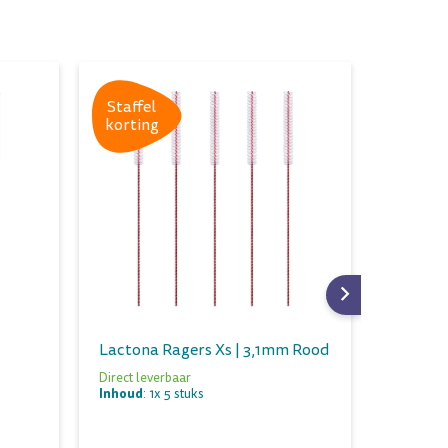
Staffel
Staffe
korting
kortin
Lactona Ragers Xs | 3,1mm Rood
Lactona
Direct leverbaar
Direct le
Inhoud
Inhoud
: 1x 5 stuks
: 