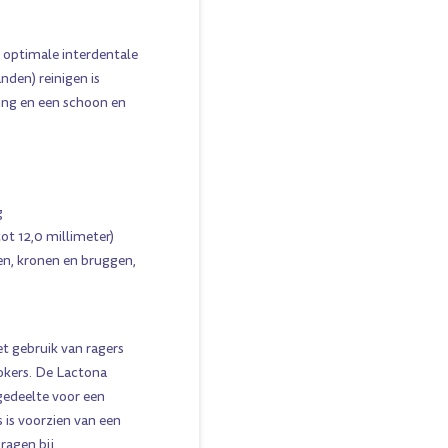
n optimale interdentale
anden) reinigen is
ing en een schoon en
g
tot 12,0 millimeter)
en, kronen en bruggen,
et gebruik van ragers
okers. De Lactona
gedeelte voor een
 is voorzien van een
ragen bij