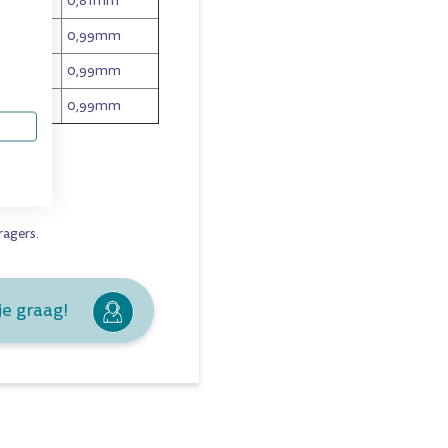
0,81mm
0,99mm
0,99mm
0,99mm
ragers
.
je graag!