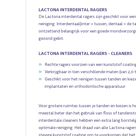
LACTONA INTERDENTAL RAGERS
De Lactona interdental ragers zijn geschikt voor ee
reiniging. Interdentaal(inter = tussen, dentaal = de t
ontzettend belangrijk voor een goede mondverzorg
gezond gebit.
LACTONA INTERDENTAL RAGERS - CLEANERS
Rechte ragers voorzien van een kunststof coatin
Verkrijgbaar in tien verschillende maten (van 2,0 
Geschikt voor het reinigen tussen tanden en kiez
implantaten en orthodontische apparatuur.
Voor grotere ruimtes tussen je tanden en kiezen is h
meestal beter dan het gebruik van floss of tandenst
interdentale cleaners hebben een extra lang borstel
optimale reiniging. Het draad van alle Lactona ragers
stevige kunststof coating om te voorkomen dat het 