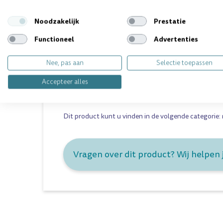
Lactona ragers L/M
- Zwart
6,5mm
Lactona ragers L
- Violet
8mm
Noodzakelijk
Prestatie
Lactona ragers XL
- Transparant
10mm
Functioneel
Advertenties
Lactona ragers XXL
- Donkerrood
12mm
Nee, pas aan
Selectie toepassen
Inhoud:
Accepteer alles
5 ragers per zakje
Dit product kunt u vinden in de volgende categorie:
Vragen over dit product? Wij helpen 