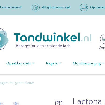
l assortiment
Altijd op voorraad
Op werkda
Con
Opzetborstels
Ragers
Mondverzorging
ragers m | 5mm blauw
Lactona