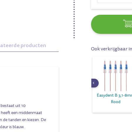
lateerde producten
Ook verkrijgbaar i
Xxl 12mm
Xxs-Short 2,5mm
Easydent B 3,1-8
Donkerrood
Geel
Rood
 bestaat uit 10
er heeft een middenmaat
n de tanden en kiezen. De
leur is blauw.