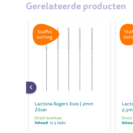
Gerelateerde producten
Staffel
Staf
korting
kort
2mm
Lactona Ragers Xxxs | 2mm
Lacto
Zilver
2,5m
Direct leverbaar
Direct
Inhoud
Inhou
: 1x 5 stuks