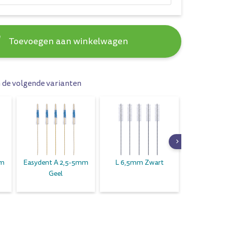
Toevoegen aan winkelwagen
n de volgende varianten
mm
Easydent A 2,5-5mm
L 6,5mm Zwart
L 8mm 
Geel