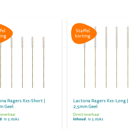
fel
Staffel
ing
korting
na Ragers Xxs-Short |
Lactona Ragers Xxs-Long |
m Geel
2,5mm Geel
 leverbaar
Direct leverbaar
d
Inhoud
: 1x 5 stuks
: 1x 5 stuks