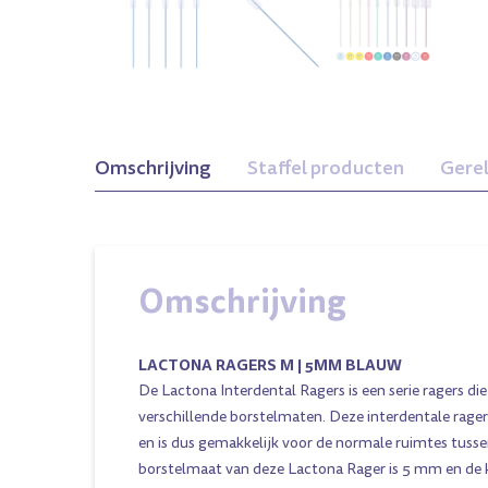
Omschrijving
Staffel producten
Gere
Omschrijving
ong 2,5mm
Xxxs 2mm Zilver
Xl 10mm Transparant
LACTONA RAGERS M | 5MM BLAUW
Geel
De Lactona Interdental Ragers is een serie ragers die
verschillende borstelmaten. Deze interdentale rag
en is dus gemakkelijk voor de normale ruimtes tusse
borstelmaat van deze Lactona Rager is 5 mm en de k