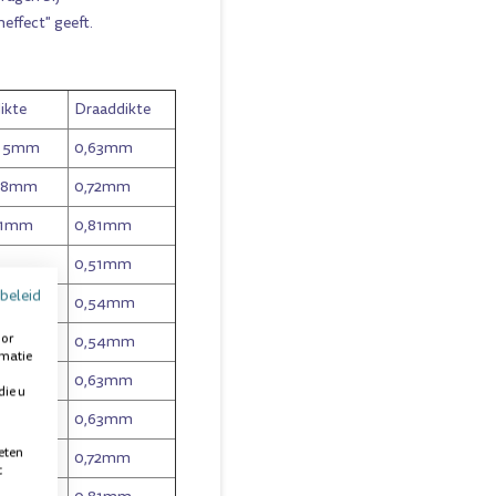
effect" geeft.
ikte
Draaddikte
- 5mm
0,63mm
- 8mm
0,72mm
11mm
0,81mm
0,51mm
beleid
0,54mm
oor
0,54mm
rmatie
0,63mm
die u
0,63mm
eten
0,72mm
t