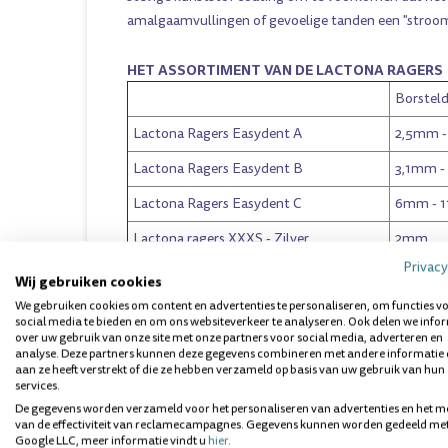
amalgaamvullingen of gevoelige tanden een "stroom
HET ASSORTIMENT VAN DE LACTONA RAGERS
Borsteld
Lactona Ragers Easydent A
2,5mm 
Lactona Ragers Easydent B
3,1mm 
Lactona Ragers Easydent C
6mm - 
Lactona ragers XXXS
- Zilver
2mm
Privacy
Lactona ragers XXS-S
- Geel
2,5mm
Wij gebruiken cookies
We gebruiken cookies om content en advertenties te personaliseren, om functies v
Lactona ragers XXS-L
- Geel
2,5mm
social media te bieden en om ons websiteverkeer te analyseren. Ook delen we info
over uw gebruik van onze site met onze partners voor social media, adverteren en
Lactona ragers XS
- Rood
3,1mm
analyse. Deze partners kunnen deze gegevens combineren met andere informatie 
aan ze heeft verstrekt of die ze hebben verzameld op basis van uw gebruik van hun
Lactona ragers S
- Groen
4mm
services.
De gegevens worden verzameld voor het personaliseren van advertenties en het m
Lactona ragers M
- Blauw
5mm
van de effectiviteit van reclamecampagnes. Gegevens kunnen worden gedeeld me
Google LLC, meer informatie vindt u
hier
.