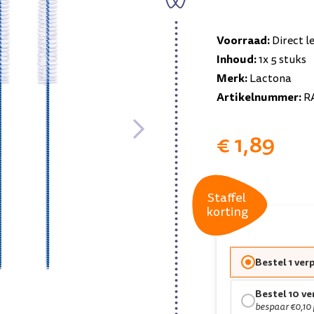
Voorraad:
Direct l
Inhoud:
1x 5 stuks
Merk:
Lactona
Artikelnummer:
R
€ 1,89
Staffel
Staffel
korting
korting
Bestel 1 ver
Bestel 10 v
bespaar €0,10