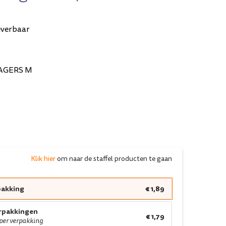
everbaar
AGERS M
Klik hier
om naar de staffel producten te gaan
pakking
€ 1,89
erpakkingen
€ 1,79
 per verpakking