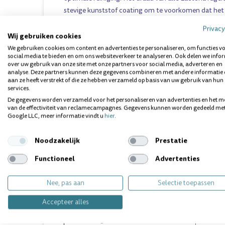
stevige kunststof coating om te voorkomen dat het 
amalgaamvullingen of gevoelige tanden een "stroom
Privacy
Wij gebruiken cookies
HET ASSORTIMENT VAN DE LACTONA RAGERS
We gebruiken cookies om content en advertenties te personaliseren, om functies v
social media te bieden en om ons websiteverkeer te analyseren. Ook delen we info
Borsteld
over uw gebruik van onze site met onze partners voor social media, adverteren en
analyse. Deze partners kunnen deze gegevens combineren met andere informatie 
Lactona Ragers Easydent A
2,5mm 
aan ze heeft verstrekt of die ze hebben verzameld op basis van uw gebruik van hun
services.
Lactona Ragers Easydent B
3,1mm 
De gegevens worden verzameld voor het personaliseren van advertenties en het m
van de effectiviteit van reclamecampagnes. Gegevens kunnen worden gedeeld me
Lactona Ragers Easydent C
6mm - 
Google LLC, meer informatie vindt u
hier
.
Lactona ragers XXXS
- Zilver
2mm
Noodzakelijk
Prestatie
Lactona ragers XXS-S
- Geel
2,5mm
Functioneel
Advertenties
Lactona ragers XXS-L
- Geel
2,5mm
Nee, pas aan
Selectie toepassen
Lactona ragers XS
- Rood
3,1mm
Accepteer alles
Lactona ragers S
- Groen
4mm
Lactona ragers M
- Blauw
5mm