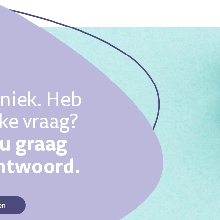
uniek. Heb
eke vraag?
ou graag
antwoord.
en