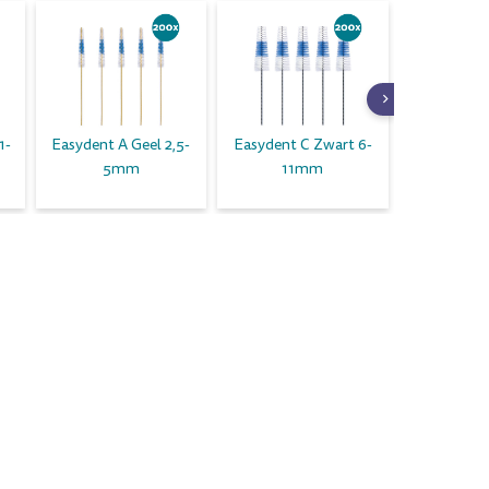
1-
Easydent A Geel 2,5-
Easydent C Zwart 6-
L Zwart
5mm
11mm