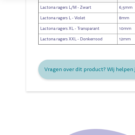
Lactona ragers L/M
- Zwart
6,5mm
Lactona ragers L
- Violet
8mm
Lactona ragers XL
- Transparant
10mm
Lactona ragers XXL
- Donkerrood
12mm
Vragen over dit product? Wij helpen 