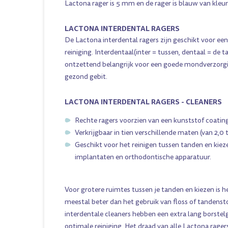
Lactona rager is 5 mm en de rager is blauw van kleur
LACTONA INTERDENTAL RAGERS
De Lactona interdental ragers zijn geschikt voor ee
reiniging. Interdentaal(inter = tussen, dentaal = de t
ontzettend belangrijk voor een goede mondverzorg
gezond gebit.
LACTONA INTERDENTAL RAGERS - CLEANERS
Rechte ragers voorzien van een kunststof coatin
Verkrijgbaar in tien verschillende maten (van 2,0 
Geschikt voor het reinigen tussen tanden en kiez
implantaten en orthodontische apparatuur.
Voor grotere ruimtes tussen je tanden en kiezen is h
meestal beter dan het gebruik van floss of tandenst
interdentale cleaners hebben een extra lang borstel
optimale reiniging. Het draad van alle Lactona ragers