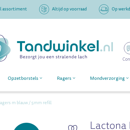
l assortiment
Altijd op voorraad
Op werkda
Con
Opzetborstels
Ragers
Mondverzorging
ragers m blauw / 5mm refill
Lactona