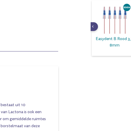
l Transparant 10mm
Xxs-Short Geel
Easydent B Rood 3,
2,5mm
8mm
 bestaat uit 10
 van Lactona is ook een
ger om gemiddelde ruimtes
e borstelmaat van deze