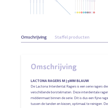
oen 4mm
L Violet 8mm
Xxl Donkerrood
X
Omschrijving
Staffel producten
12mm
Omschrijving
LACTONA RAGERS M | 5MM BLAUW
De Lactona Interdental Ragers is een serie ragers die
verschillende borstelmaten. Deze interdentale rager
middenmaat binnen de serie. Dit is dus een fijne ra
tussen de tanden en kiezen, optimaal te reinigen. D