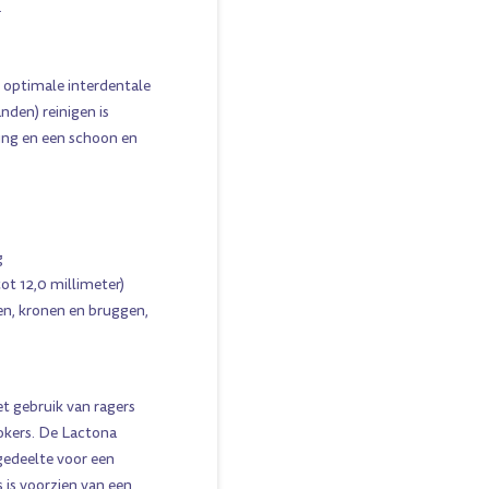
.
n optimale interdentale
anden) reinigen is
ing en een schoon en
g
tot 12,0 millimeter)
en, kronen en bruggen,
et gebruik van ragers
okers. De Lactona
gedeelte voor een
 is voorzien van een