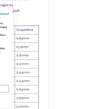
ragen bij
effect" geeft.
beleid
oor
rmatie
ikte
Draaddikte
die u
- 5mm
0,63mm
- 8mm
0,72mm
eten
t
11mm
0,81mm
0,51mm
0,54mm
0,54mm
0,63mm
0,63mm
0,72mm