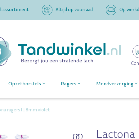
l assortiment
Altijd op voorraad
Op werkda
Con
Opzetborstels
Ragers
Mondverzorging
ona ragers l | 8mm violet
Lactona 