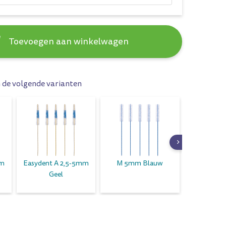
Toevoegen aan winkelwagen
n de volgende varianten
mm
Easydent A 2,5-5mm
M 5mm Blauw
M 6,5mm
Geel