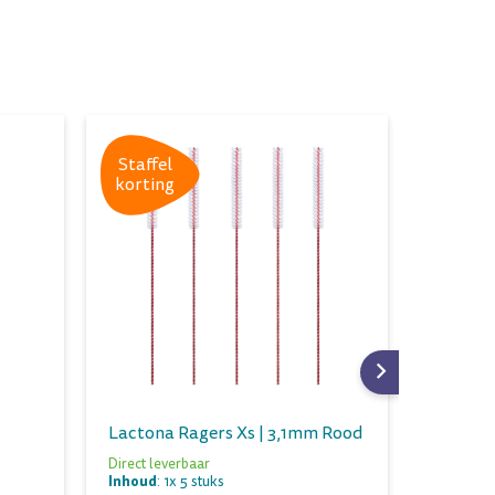
Staffel
Staffel
korting
kortin
Lactona Ragers Xs | 3,1mm Rood
Lactona
Direct leverbaar
Direct lev
Inhoud
Inhoud
: 1x 5 stuks
: 