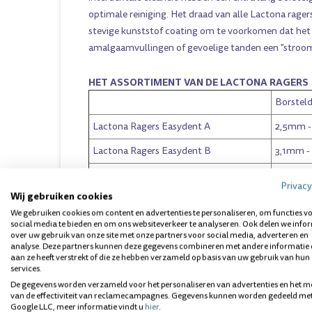
optimale reiniging. Het draad van alle Lactona ragers
stevige kunststof coating om te voorkomen dat het 
amalgaamvullingen of gevoelige tanden een "stroom
HET ASSORTIMENT VAN DE LACTONA RAGERS
Borsteld
Lactona Ragers Easydent A
2,5mm 
Lactona Ragers Easydent B
3,1mm 
Lactona Ragers Easydent C
6mm - 
Privacy
Wij gebruiken cookies
Lactona ragers XXXS
- Zilver
2mm
We gebruiken cookies om content en advertenties te personaliseren, om functies v
Lactona ragers XXS-S
- Geel
2,5mm
social media te bieden en om ons websiteverkeer te analyseren. Ook delen we info
over uw gebruik van onze site met onze partners voor social media, adverteren en
analyse. Deze partners kunnen deze gegevens combineren met andere informatie 
Lactona ragers XXS-L
- Geel
2,5mm
aan ze heeft verstrekt of die ze hebben verzameld op basis van uw gebruik van hun
services.
Lactona ragers XS
- Rood
3,1mm
De gegevens worden verzameld voor het personaliseren van advertenties en het m
van de effectiviteit van reclamecampagnes. Gegevens kunnen worden gedeeld me
Lactona ragers S
- Groen
4mm
Google LLC, meer informatie vindt u
hier
.