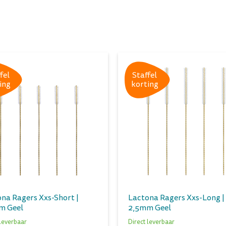
fel
Staffel
ing
korting
na Ragers Xxs-Short |
Lactona Ragers Xxs-Long |
m Geel
2,5mm Geel
 leverbaar
Direct leverbaar