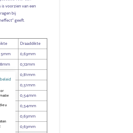
 is voorzien van een
ragen bij
effect" geeft.
ikte
Draaddikte
- 5mm
0,63mm
- 8mm
0,72mm
11mm
0,81mm
beleid
0,51mm
oor
0,54mm
rmatie
die u
0,54mm
0,63mm
eten
t
0,63mm