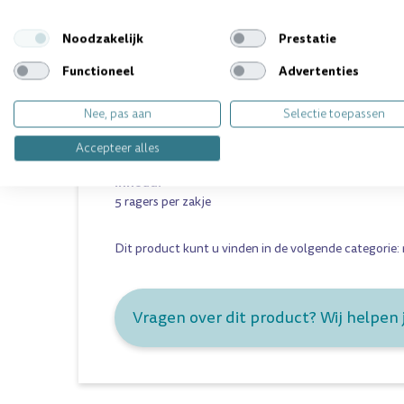
Lactona ragers M
- Blauw
5mm
Noodzakelijk
Prestatie
Lactona ragers L/M
- Zwart
6,5mm
Functioneel
Advertenties
Lactona ragers L
- Violet
8mm
Lactona ragers XL
- Transparant
10mm
Nee, pas aan
Selectie toepassen
Lactona ragers XXL
- Donkerrood
12mm
Accepteer alles
Inhoud:
5 ragers per zakje
Dit product kunt u vinden in de volgende categorie:
Vragen over dit product? Wij helpen 