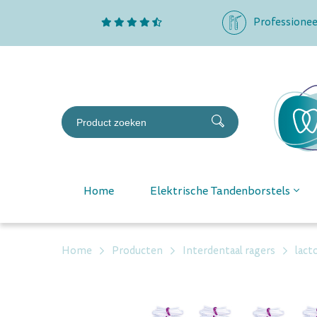
Professionee
Home
Elektrische Tandenborstels
Home
Producten
Interdentaal ragers
lact