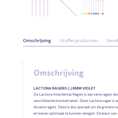
Omschrijving
Staffel producten
Gere
Omschrijving
ong 2,5mm
Xxxs 2mm Zilver
Xl 10mm Transparant
LACTONA RAGERS L | 8MM VIOLET
Geel
De Lactona Interdental Ragers is een serie ragers die
verschillende borstelmaten. Deze Lactona rager is 
de serie ragers. Deze is dus speciaal om de grotere 
en kiezen optimaal te kunnen reinigen. De kleur van d