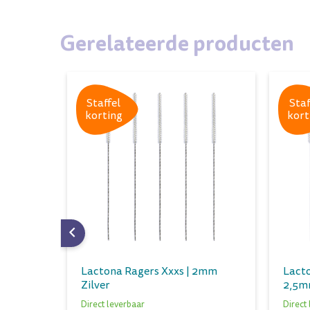
Gerelateerde producten
Staffel
Staf
korting
kort
2mm
Lactona Ragers Xxxs | 2mm
Lacto
Zilver
2,5m
Direct leverbaar
Direct