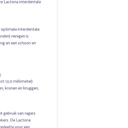
e Lactona interdentale
n optimale interdentale
anden) reinigen is
ing en een schoon en
g
tot 12,0 millimeter)
en, kronen en bruggen,
et gebruik van ragers
okers. De Lactona
gedeelte voor een