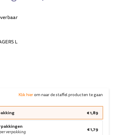
everbaar
AGERS L
Klik hier
om naar de staffel producten te gaan
pakking
€ 1,89
erpakkingen
€ 1,79
 per verpakking