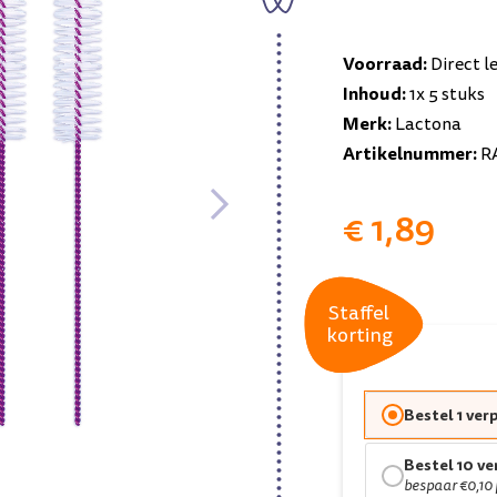
Voorraad:
Direct l
Inhoud:
1x 5 stuks
Merk:
Lactona
Artikelnummer:
R
€ 1,89
Staffel
Staffel
korting
korting
Bestel 1 ver
Bestel 10 v
bespaar €0,10