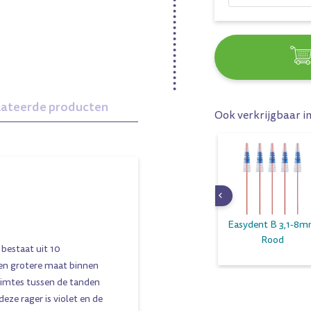
lateerde producten
Ook verkrijgbaar i
Xxl 12mm
Xxs-Short 2,5mm
Easydent B 3,1-8
Donkerrood
Geel
Rood
 bestaat uit 10
een grotere maat binnen
ruimtes tussen de tanden
eze rager is violet en de